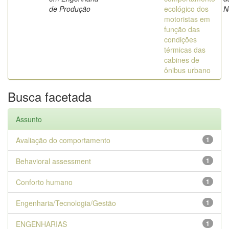
de Produção
ecológico dos
N
motoristas em
função das
condições
térmicas das
cabines de
ônibus urbano
Busca facetada
Assunto
Avaliação do comportamento
1
Behavioral assessment
1
Conforto humano
1
Engenharia/Tecnologia/Gestão
1
ENGENHARIAS
1