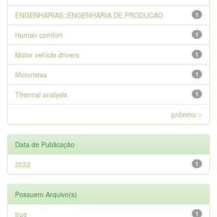
ENGENHARIAS::ENGENHARIA DE PRODUCAO
1
Human comfort
1
Motor vehicle drivers
1
Motoristas
1
Thermal analysis
1
próximo >
Data de Publicação
2022
1
Possuem Arquivo(s)
true
1