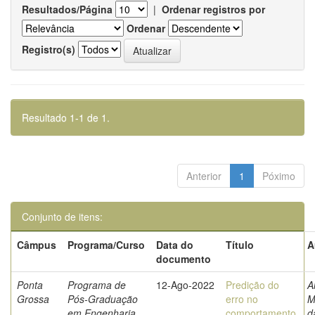
Resultados/Página
|
Ordenar registros por
Ordenar
Registro(s)
Resultado 1-1 de 1.
Anterior
1
Póximo
Conjunto de itens:
Câmpus
Programa/Curso
Data do
Título
A
documento
Ponta
Programa de
12-Ago-2022
Predição do
A
Grossa
Pós-Graduação
erro no
M
em Engenharia
comportamento
d