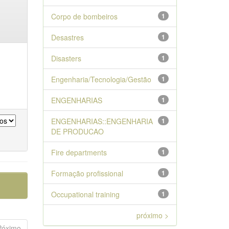
Corpo de bombeiros
1
Desastres
1
Disasters
1
Engenharia/Tecnologia/Gestão
1
ENGENHARIAS
1
ENGENHARIAS::ENGENHARIA
1
DE PRODUCAO
Fire departments
1
Formação profissional
1
Occupational training
1
próximo >
Póximo