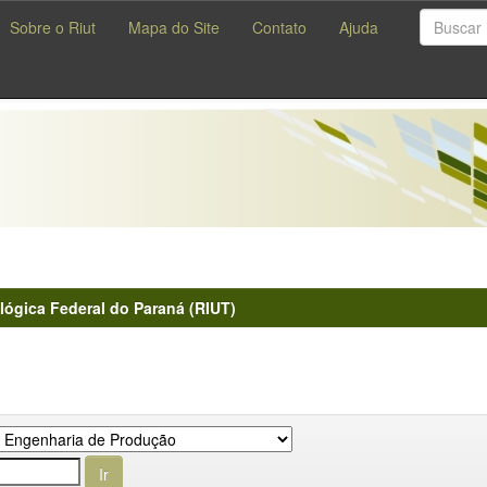
Sobre o Riut
Mapa do Site
Contato
Ajuda
lógica Federal do Paraná (RIUT)