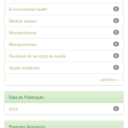
Environmental health
1
Medical wastes
1
Micropollutants
1
Micropoluentes
1
Resíduos de serviços de saúde
1
Saúde ambiental
1
próximo >
Data de Publicação
2024
1
Possuem Arquivo(s)