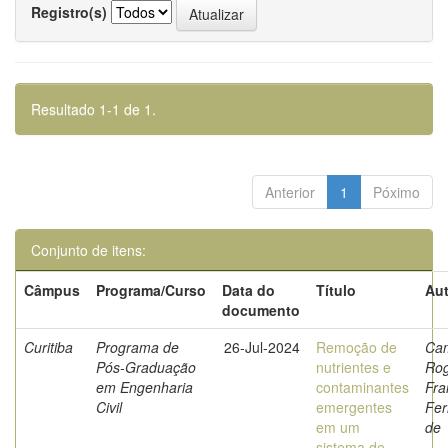
Registro(s)
Resultado 1-1 de 1.
Anterior
1
Póximo
Conjunto de itens:
Câmpus
Programa/Curso
Data do
Título
Aut
documento
Curitiba
Programa de
26-Jul-2024
Remoção de
Ca
Pós-Graduação
nutrientes e
Ro
em Engenharia
contaminantes
Fra
Civil
emergentes
Fer
em um
de
sistema de