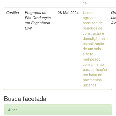
cal
Curitiba
Programa de
28-Mai-2024
Uso de
Ori
Pós-Graduação
agregado
Mo
em Engenharia
reciclado de
Al
Civil
resíduos de
construção e
demolição na
estabilização
de um solo
siltoso
melhorado
com cimento
para aplicação
em base de
pavimentos
urbanos
Busca facetada
Autor