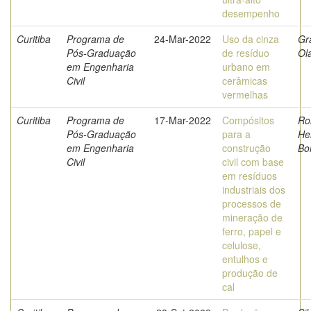
desempenho
Curitiba
Programa de
24-Mar-2022
Uso da cinza
Gr
Pós-Graduação
de resíduo
Ol
em Engenharia
urbano em
Civil
cerâmicas
vermelhas
Curitiba
Programa de
17-Mar-2022
Compósitos
Ro
Pós-Graduação
para a
He
em Engenharia
construção
Bo
Civil
civil com base
em resíduos
industriais dos
processos de
mineração de
ferro, papel e
celulose,
entulhos e
produção de
cal