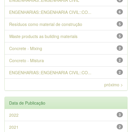
ENGENHARIAS::ENGENHARIA CIVIL
ENGENHARIAS::ENGENHARIA CIVIL::CO...
6
Resíduos como material de construção
5
Waste products as building materials
5
Concrete - Mixing
2
Concreto - Mistura
2
ENGENHARIAS::ENGENHARIA CIVIL::CO...
2
próximo >
Data de Publicação
2022
3
2021
2