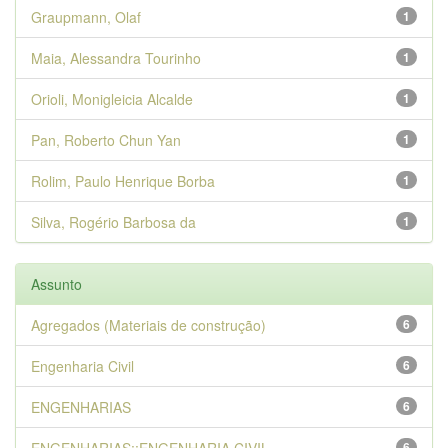
Graupmann, Olaf
1
Maia, Alessandra Tourinho
1
Orioli, Monigleicia Alcalde
1
Pan, Roberto Chun Yan
1
Rolim, Paulo Henrique Borba
1
Silva, Rogério Barbosa da
1
Assunto
Agregados (Materiais de construção)
6
Engenharia Civil
6
ENGENHARIAS
6
6