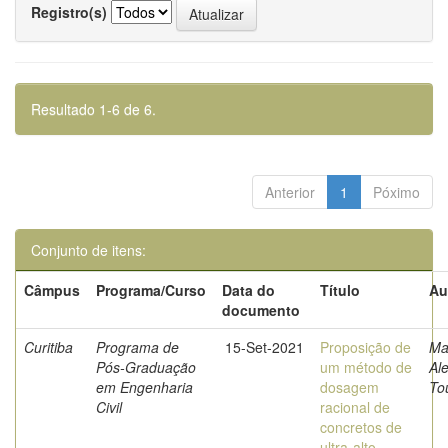
Registro(s)
Resultado 1-6 de 6.
Anterior
1
Póximo
Conjunto de itens:
Câmpus
Programa/Curso
Data do
Título
Au
documento
Curitiba
Programa de
15-Set-2021
Proposição de
Ma
Pós-Graduação
um método de
Al
em Engenharia
dosagem
To
Civil
racional de
concretos de
ultra-alto