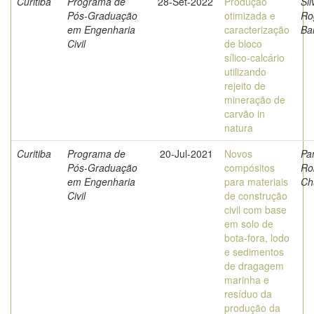
Curitiba
Programa de
28-Set-2022
Produção
Sil
Pós-Graduação
otimizada e
Ro
em Engenharia
caracterização
Ba
Civil
de bloco
sílico-calcário
utilizando
rejeito de
mineração de
carvão in
natura
Curitiba
Programa de
20-Jul-2021
Novos
Pa
Pós-Graduação
compósitos
Ro
em Engenharia
para materiais
Ch
Civil
de construção
civil com base
em solo de
bota-fora, lodo
e sedimentos
de dragagem
marinha e
resíduo da
produção da