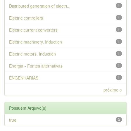
Distributed generation of electri...
1
Electric controllers
1
Electric current converters
1
Electric machinery, Induction
1
Electric motors, Induction
1
Energia - Fontes alternativas
1
ENGENHARIAS
1
próximo >
Possuem Arquivo(s)
true
3