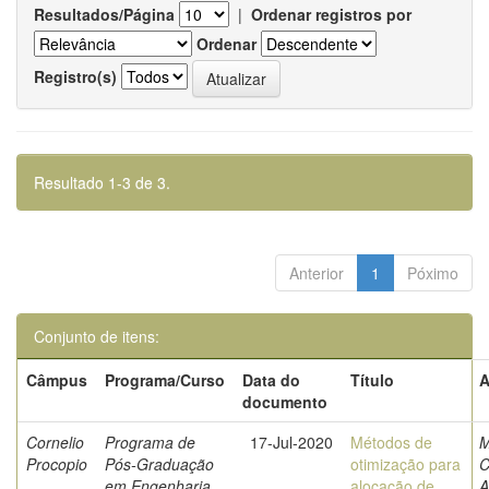
Resultados/Página
|
Ordenar registros por
Ordenar
Registro(s)
Resultado 1-3 de 3.
Anterior
1
Póximo
Conjunto de itens:
Câmpus
Programa/Curso
Data do
Título
A
documento
Cornelio
Programa de
17-Jul-2020
Métodos de
M
Procopio
Pós-Graduação
otimização para
C
em Engenharia
alocação de
A