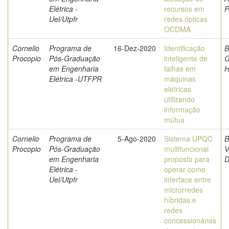
Elétrica -
recursos em
P
Uel/Utpfr
redes ópticas
OCDMA
Cornelio
Programa de
16-Dez-2020
Identificação
B
Procopio
Pós-Graduação
inteligente de
G
em Engenharia
falhas em
H
Elétrica -UTFPR
máquinas
elétricas
utilizando
informação
mútua
Cornelio
Programa de
5-Ago-2020
Sistema UPQC
B
Procopio
Pós-Graduação
multifuncional
V
em Engenharia
proposto para
D
Elétrica -
operar como
Uel/Utpfr
interface entre
microrredes
híbridas e
redes
concessionárias