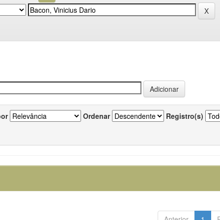
por
Ordenar
Registro(s)
Anterior
1