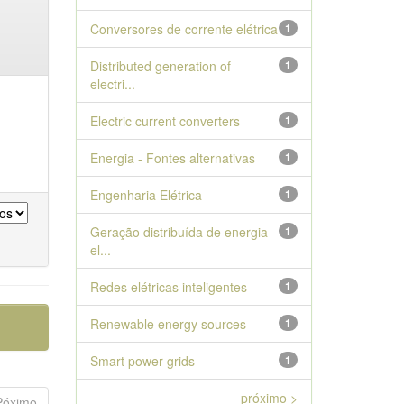
Conversores de corrente elétrica
1
Distributed generation of
1
electri...
Electric current converters
1
Energia - Fontes alternativas
1
Engenharia Elétrica
1
Geração distribuída de energia
1
el...
Redes elétricas inteligentes
1
Renewable energy sources
1
Smart power grids
1
próximo >
Póximo