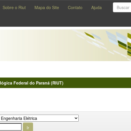
Sobre o Riut
Mapa do Site
Contato
Ajuda
lógica Federal do Paraná (RIUT)