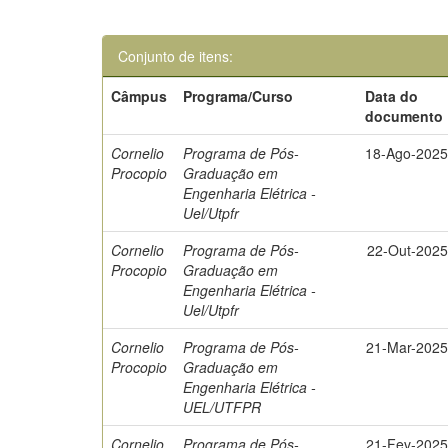
Conjunto de itens:
Câmpus
Programa/Curso
Data do
documento
Cornelio
Programa de Pós-
18-Ago-202
Procopio
Graduação em
Engenharia Elétrica -
Uel/Utpfr
Cornelio
Programa de Pós-
22-Out-202
Procopio
Graduação em
Engenharia Elétrica -
Uel/Utpfr
Cornelio
Programa de Pós-
21-Mar-202
Procopio
Graduação em
Engenharia Elétrica -
UEL/UTFPR
Cornelio
Programa de Pós-
21-Fev-202