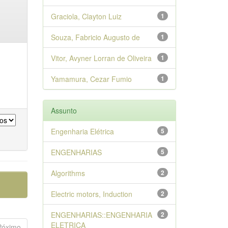
Graciola, Clayton Luiz
1
Souza, Fabricio Augusto de
1
Vitor, Avyner Lorran de Oliveira
1
Yamamura, Cezar Fumio
1
Assunto
Engenharia Elétrica
5
ENGENHARIAS
5
Algorithms
2
Electric motors, Induction
2
ENGENHARIAS::ENGENHARIA
2
ELETRICA
Póximo