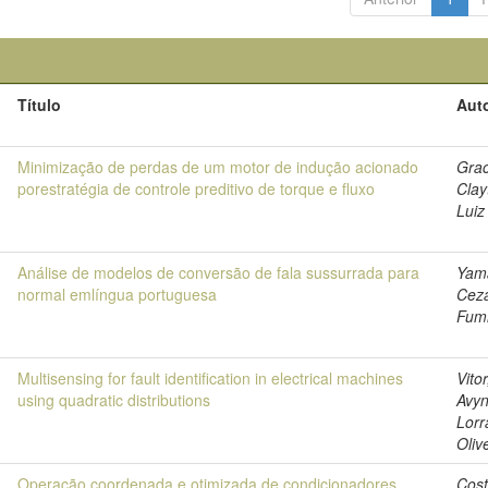
Título
Auto
5
Minimização de perdas de um motor de indução acionado
Grac
porestratégia de controle preditivo de torque e fluxo
Clay
Luiz
5
Análise de modelos de conversão de fala sussurrada para
Yam
normal emlíngua portuguesa
Cez
Fum
5
Multisensing for fault identification in electrical machines
Vitor
using quadratic distributions
Avyn
Lorr
Oliv
5
Operação coordenada e otimizada de condicionadores
Cost