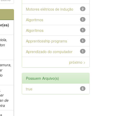
Motores elétricos de indução
2
Algoritmos
1
r(es)
Algorítmos
1
iola,
Apprenticeship programs
1
ton
Aprendizado do computador
1
próximo >
amura,
ar
io
Possuem Arquivo(s)
true
5
,
er
an de
eira
a,