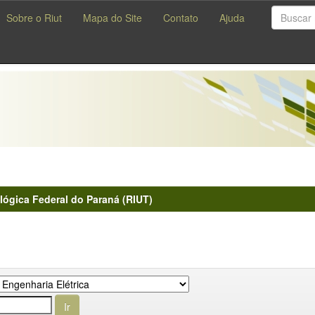
Sobre o Riut
Mapa do Site
Contato
Ajuda
lógica Federal do Paraná (RIUT)