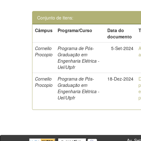
Conjunto de itens:
Câmpus
Programa/Curso
Data do
T
documento
Cornelio
Programa de Pós-
5-Set-2024
A
Procopio
Graduação em
a
Engenharia Elétrica -
Uel/Utpfr
Cornelio
Programa de Pós-
18-Dez-2024
D
Procopio
Graduação em
p
Engenharia Elétrica -
e
Uel/Utpfr
p
Av. Sete de Se