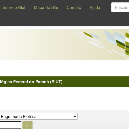
Sobre o Riut
Mapa do Site
Contato
Ajuda
lógica Federal do Paraná (RIUT)