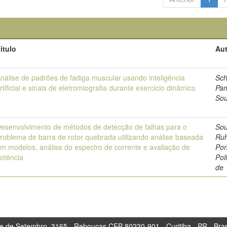
ítulo
Aut
nálise de padrões de fadiga muscular usando inteligência
Sch
rtificial e sinais de eletromiografia durante exercício dinâmico
Pam
So
esenvolvimento de métodos de detecção de falhas para o
Sou
roblema de barra de rotor quebrada utilizando análise baseada
Ru
m modelos, análise do espectro de corrente e avaliação de
Pon
otência
Pol
de
tembro, 3165 - Rebouças CEP 80230-901 - Curitiba 