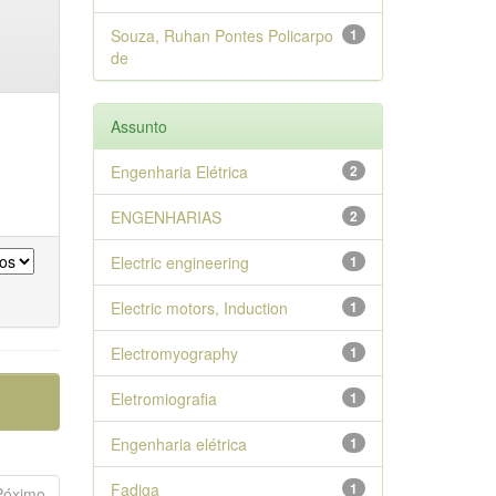
Souza, Ruhan Pontes Policarpo
1
de
Assunto
Engenharia Elétrica
2
ENGENHARIAS
2
Electric engineering
1
Electric motors, Induction
1
Electromyography
1
Eletromiografia
1
Engenharia elétrica
1
Fadiga
1
Póximo