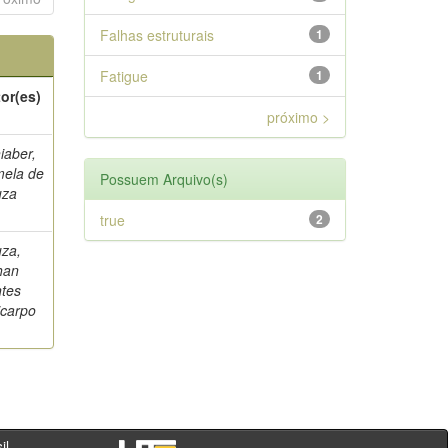
Falhas estruturais
1
Fatigue
1
or(es)
próximo >
iaber,
ela de
Possuem Arquivo(s)
uza
true
2
za,
han
tes
icarpo
- PR - Brasil