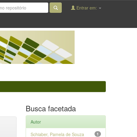
Entrar em:
Busca facetada
Autor
Schiaber, Pamela de Souza
1