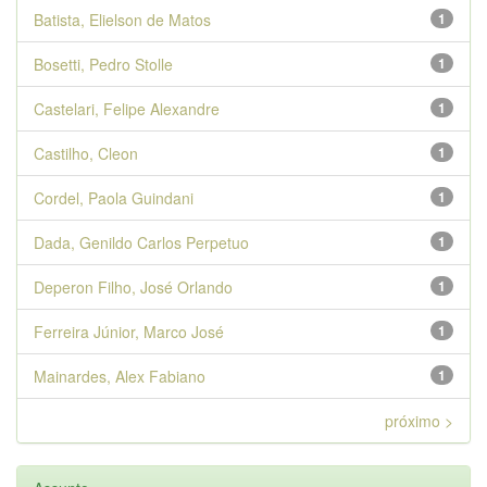
Batista, Elielson de Matos
1
Bosetti, Pedro Stolle
1
Castelari, Felipe Alexandre
1
Castilho, Cleon
1
Cordel, Paola Guindani
1
Dada, Genildo Carlos Perpetuo
1
Deperon Filho, José Orlando
1
Ferreira Júnior, Marco José
1
Mainardes, Alex Fabiano
1
próximo >