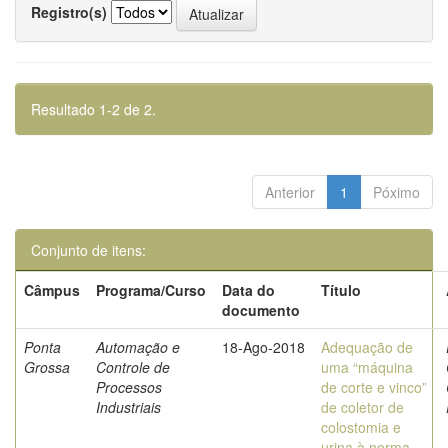
Registro(s)
Resultado 1-2 de 2.
Anterior
1
Póximo
Conjunto de itens:
Câmpus
Programa/Curso
Data do
Título
documento
Ponta
Automação e
18-Ago-2018
Adequação de
Grossa
Controle de
uma “máquina
Processos
de corte e vinco”
Industriais
de coletor de
colostomia e
urina à norma