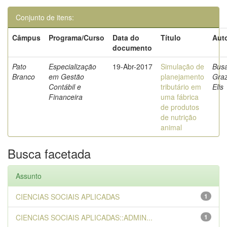
Conjunto de itens:
Câmpus
Programa/Curso
Data do
Título
Auto
documento
Pato
Especialização
19-Abr-2017
Simulação de
Busa
Branco
em Gestão
planejamento
Graz
Contábil e
tributário em
Elis
Financeira
uma fábrica
de produtos
de nutrição
animal
Busca facetada
Assunto
CIENCIAS SOCIAIS APLICADAS
1
CIENCIAS SOCIAIS APLICADAS::ADMIN...
1