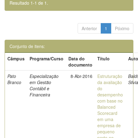
Resultado 1-1 de 1.
Anterior
1
Póximo
Conjunto de itens:
Câmpus
Programa/Curso
Data do
Título
Auto
documento
Pato
Especialização
8-Abr-2016
Estruturação
Baldi
Branco
em Gestão
da avaliação
Silvi
Contábil e
do
Financeira
desempenho
com base no
Balanced
Scorecard
em uma
empresa de
pequeno
porte no