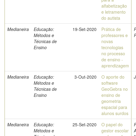
alfabetização
e letramento
do autista
Medianeira
Educação:
19-Set-2020
Prática de
P
Métodos e
professores e
Técnicas de
novas
Ensino
tecnologias
no processo
de ensino ­
aprendizagem
Medianeira
Educação:
3-Out-2020
O aporte do
J
Métodos e
software
Técnicas de
GeoGebra no
Ensino
ensino de
geometria
espacial para
alunos surdos
Medianeira
Educação:
25-Set-2020
O papel do
R
Métodos e
gestor escolar