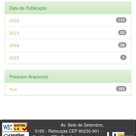
Data de Publicação
2020
112
2023
52
2024
28
2025
1
Possuem Arquivo(s)
true
193
Av. Sete de Setembro,
3165 - Rebouças CEP 80230-901 -