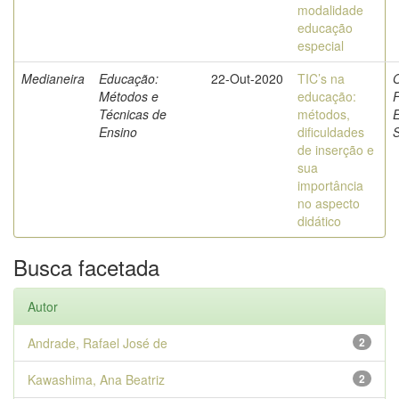
modalidade
educação
especial
Medianeira
Educação:
22-Out-2020
TIC’s na
O
Métodos e
educação:
F
Técnicas de
métodos,
E
Ensino
dificuldades
de inserção e
sua
importância
no aspecto
didático
Busca facetada
Autor
Andrade, Rafael José de
2
Kawashima, Ana Beatriz
2