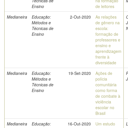
Técnicas de
na formação
M
Ensino
de leitores
Medianeira
Educação:
2-Out-2020
As relações
O
Métodos e
de gênero na
J
Técnicas de
escola:
N
Ensino
formação de
professores e
ensino e
aprendizagem
frente à
diversidade
Medianeira
Educação:
19-Set-2020
Ações de
F
Métodos e
polícia
J
Técnicas de
comunitária
Ensino
como forma
de combate à
violência
escolar no
Brasil
Medianeira
Educação:
16-Out-2020
Um estudo
L