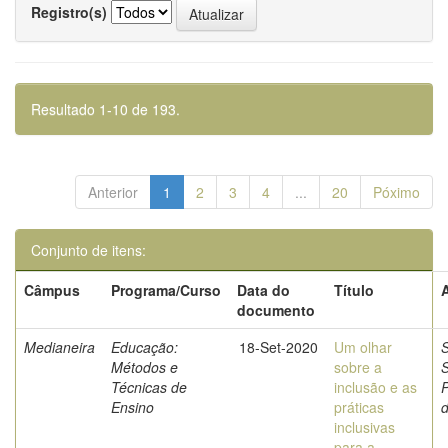
Registro(s)
Resultado 1-10 de 193.
Anterior
1
2
3
4
...
20
Póximo
Conjunto de itens:
Câmpus
Programa/Curso
Data do
Título
documento
Medianeira
Educação:
18-Set-2020
Um olhar
S
Métodos e
sobre a
Técnicas de
inclusão e as
Ensino
práticas
inclusivas
para a