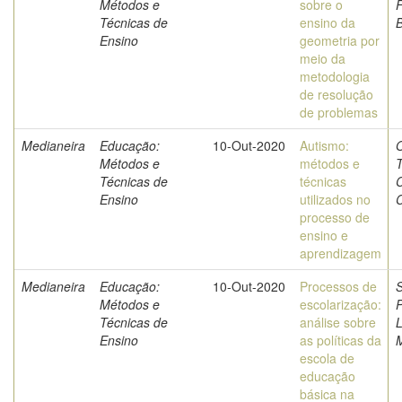
Métodos e
sobre o
Técnicas de
ensino da
B
Ensino
geometria por
meio da
metodologia
de resolução
de problemas
Medianeira
Educação:
10-Out-2020
Autismo:
O
Métodos e
métodos e
Técnicas de
técnicas
Ensino
utilizados no
processo de
ensino e
aprendizagem
Medianeira
Educação:
10-Out-2020
Processos de
S
Métodos e
escolarização:
P
Técnicas de
análise sobre
Ensino
as políticas da
escola de
educação
básica na