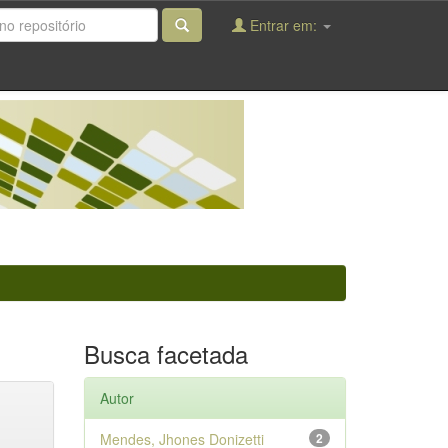
Entrar em:
Busca facetada
Autor
Mendes, Jhones Donizetti
2