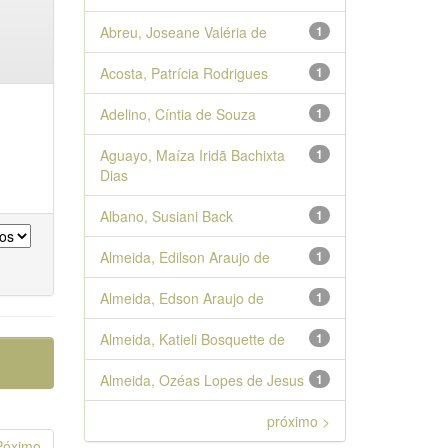
Abreu, Joseane Valéria de
1
Acosta, Patrícia Rodrigues
1
Adelino, Cíntia de Souza
1
Aguayo, Maíza Iridã Bachixta
1
Dias
Albano, Susiani Back
1
Almeida, Edilson Araujo de
1
Almeida, Edson Araujo de
1
Almeida, Katieli Bosquette de
1
Almeida, Ozéas Lopes de Jesus
1
próximo >
Póximo