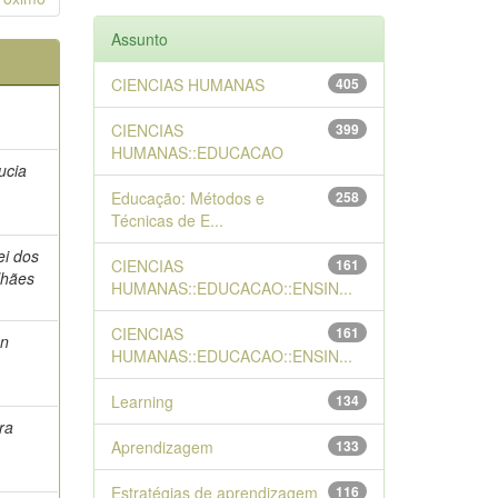
Assunto
CIENCIAS HUMANAS
405
CIENCIAS
399
HUMANAS::EDUCACAO
ucia
Educação: Métodos e
258
Técnicas de E...
lei dos
CIENCIAS
161
lhães
HUMANAS::EDUCACAO::ENSIN...
CIENCIAS
161
on
HUMANAS::EDUCACAO::ENSIN...
Learning
134
ra
Aprendizagem
133
Estratégias de aprendizagem
116