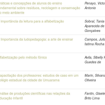
ráticas e concepções de alunos do ensino
Penayo, Victo
undamental sobre resíduos, reciclagem e conservação
Antonio
o meio ambiente
 importância da leitura para a alfabetização
Sobral, Tania
Aparecida de
Gonçalves
 Importancia da ludopedagogia: a arte de ensinar
Campos, Juli
fatima Rocha
lfabetização pelo método fônico
Avila, Sibelly 
Guedes de
apacitação dos professores: estudos de caso em um
Marin, Silvan
olégio estadual da cidade de Umuarama
Oliveira
nálise de produções científicas nas relações da
Fantin, Gisel
ducação infantil
Brito Lima