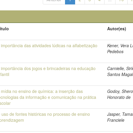
ítulo
Autor(es)
 importância das atividades lúdicas na alfabetização
Kener, Vera L
Pedebos
 importância dos jogos e brincadeiras na educação
Carnielle, Sir
nfantil
Santos Maga
 mídia no ensino de química: a inserção das
Godoy, Sher
ecnologias da informação e comunicação na prática
Honorato de
scolar
 uso de fontes históricas no processo de ensino
Jasper, Tama
prendizagem
Franciele