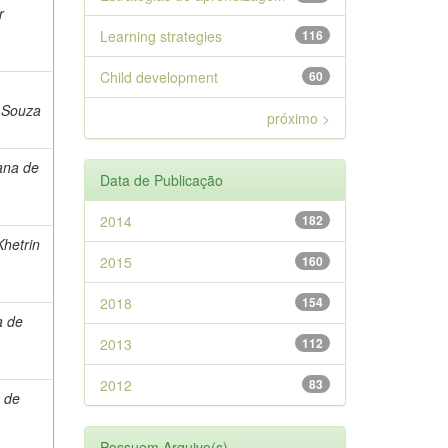
r
Learning strategies
116
Child development
60
 Souza
próximo >
ana de
Data de Publicação
2014
182
Khetrin
2015
160
2018
154
a de
2013
112
2012
83
e de
Possuem Arquivo(s)