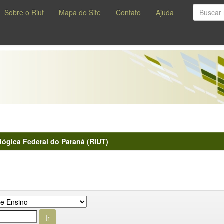
Sobre o Riut
Mapa do Site
Contato
Ajuda
lógica Federal do Paraná (RIUT)