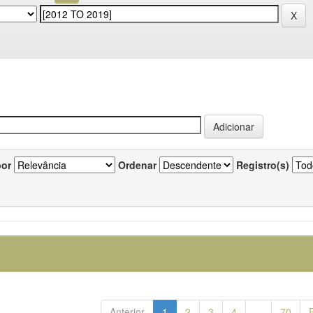
por
Ordenar
Registro(s)
Anterior
1
2
3
4
...
70