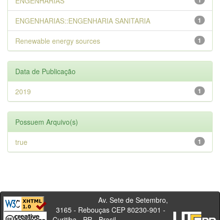
ENGENHARIAS
1
ENGENHARIAS::ENGENHARIA SANITARIA
1
Renewable energy sources
1
Data de Publicação
2019
1
Possuem Arquivo(s)
true
1
Av. Sete de Setembro,
3165 - Rebouças CEP 80230-901 -
Curitiba - PR - Brasil