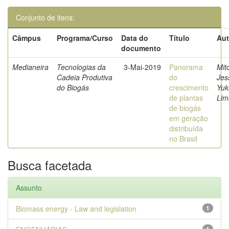
Conjunto de itens:
Câmpus
Programa/Curso
Data do
Título
Aut
documento
Medianeira
Tecnologias da
3-Mai-2019
Panorama
Mit
Cadeia Produtiva
do
Jes
do Biogás
crescimento
Yuk
de plantas
Lim
de biogás
em geração
distribuída
no Brasil
Busca facetada
Assunto
Biomass energy - Law and legislation
1