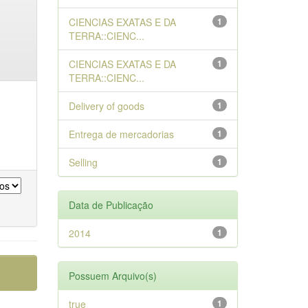
CIENCIAS EXATAS E DA
1
TERRA::CIENC...
CIENCIAS EXATAS E DA
1
TERRA::CIENC...
Delivery of goods
1
Entrega de mercadorias
1
Selling
1
Data de Publicação
2014
1
Possuem Arquivo(s)
true
1