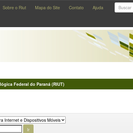
Sobre o Riut
Mapa do Site
Contato
Ajuda
lógica Federal do Paraná (RIUT)