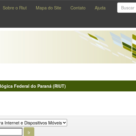
Sobre o Riut
Mapa do Site
Contato
Ajuda
lógica Federal do Paraná (RIUT)