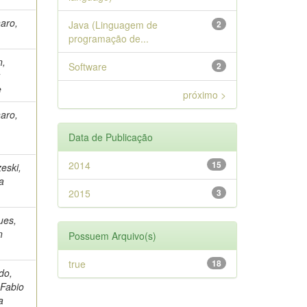
aro,
Java (Linguagem de
2
programação de...
n,
Software
2
r
e
próximo >
aro,
Data de Publicação
2014
15
eski,
a
2015
3
ues,
n
Possuem Arquivo(s)
true
18
do,
 Fabio
a