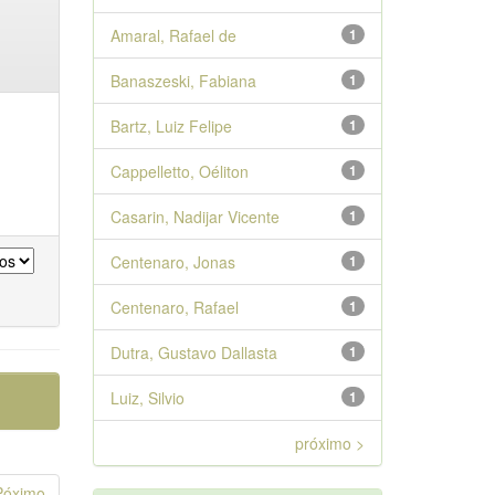
Amaral, Rafael de
1
Banaszeski, Fabiana
1
Bartz, Luiz Felipe
1
Cappelletto, Oéliton
1
Casarin, Nadijar Vicente
1
Centenaro, Jonas
1
Centenaro, Rafael
1
Dutra, Gustavo Dallasta
1
Luiz, Silvio
1
próximo >
Póximo