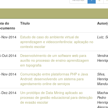
ata do
Título
Autor(
ocumento
0-Nov-2014
Estudo de caso do ambiente virtual de
Luiz, Si
aprendizagem e videoconferência: aplicação no
contexto escolar
6-Out-2014
Desenvolvimento de um software web para
Vendr
auxílio no processo de ensino-aprendizagem
Henriq
em topografia
2-Nov-2014
Comunicação entre plataformas PHP e Java
Silva,
Android: desenvolvendo um sistema para
Henriq
agendamento online de serviços
Mandu
1-Dez-2014
Um protótipo de Data Mining aplicado ao
Macha
processo de gestão educacional para detecção
Pedro
de evasão escolar
Henriq
Alenca