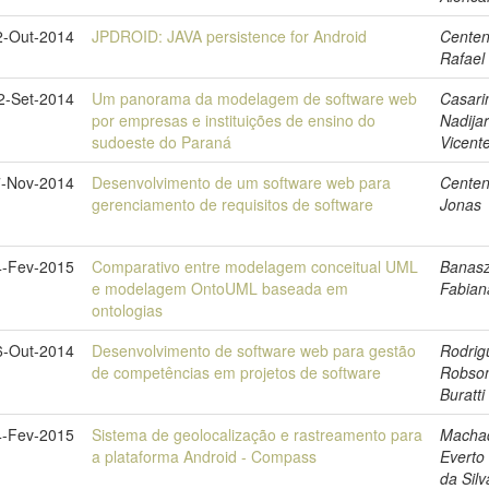
2-Out-2014
JPDROID: JAVA persistence for Android
Centen
Rafael
2-Set-2014
Um panorama da modelagem de software web
Casari
por empresas e instituições de ensino do
Nadija
sudoeste do Paraná
Vicent
7-Nov-2014
Desenvolvimento de um software web para
Centen
gerenciamento de requisitos de software
Jonas
4-Fev-2015
Comparativo entre modelagem conceitual UML
Banasz
e modelagem OntoUML baseada em
Fabian
ontologias
6-Out-2014
Desenvolvimento de software web para gestão
Rodrig
de competências em projetos de software
Robso
Buratti
4-Fev-2015
Sistema de geolocalização e rastreamento para
Macha
a plataforma Android - Compass
Everto
da Silv