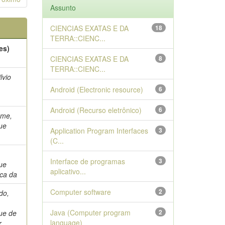
Assunto
CIENCIAS EXATAS E DA
18
TERRA::CIENC...
es)
CIENCIAS EXATAS E DA
8
TERRA::CIENC...
lvio
Android (Electronic resource)
6
Android (Recurso eletrônico)
6
ame,
ue
Application Program Interfaces
3
(C...
Interface de programas
3
ue
aplicativo...
ca da
Computer software
2
do,
Java (Computer program
2
ue de
language)
r