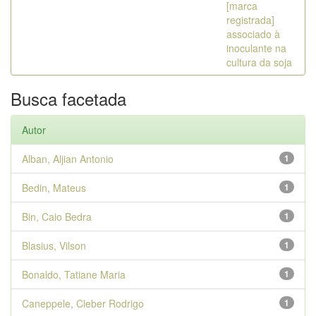
[marca
registrada]
associado à
inoculante na
cultura da soja
Busca facetada
Autor
Alban, Aljian Antonio
1
Bedin, Mateus
1
Bin, Caio Bedra
1
Blasius, Vilson
1
Bonaldo, Tatiane Maria
1
Caneppele, Cleber Rodrigo
1