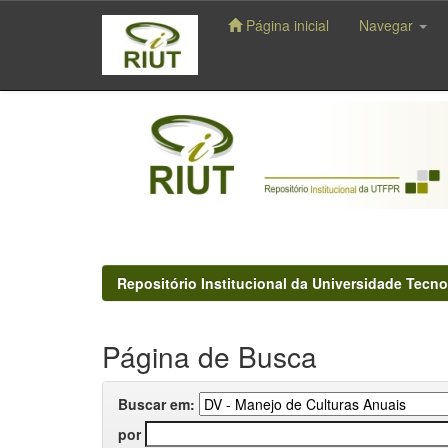
Página inicial
Navegar
Skip
navigation
Repositório Institucional da Universidade Tecno
Página de Busca
Buscar em:
por