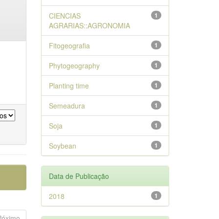
CIENCIAS
1
AGRARIAS::AGRONOMIA
Fitogeografia
1
Phytogeography
1
Planting time
1
Semeadura
1
Soja
1
Soybean
1
Data de Publicação
2018
1
Póximo