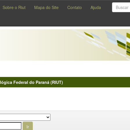
Sobre o Riut
Mapa do Site
Contato
Ajuda
lógica Federal do Paraná (RIUT)