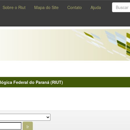
Sobre o Riut
Mapa do Site
Contato
Ajuda
lógica Federal do Paraná (RIUT)