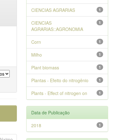
CIENCIAS AGRARIAS
1
CIENCIAS
1
AGRARIAS::AGRONOMIA
Corn
1
Milho
1
Plant biomass
1
Plantas - Efeito do nitrogênio
1
Plants - Effect of nitrogen on
1
Data de Publicação
2018
1
Póximo