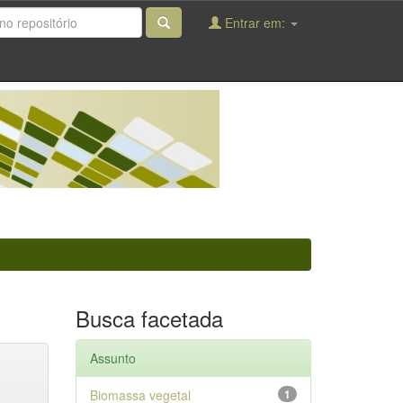
Entrar em:
Busca facetada
Assunto
Biomassa vegetal
1