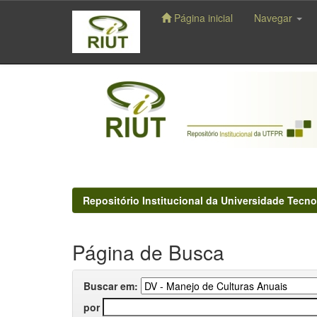
Página inicial
Navegar
Skip
navigation
Repositório Institucional da Universidade Tecno
Página de Busca
Buscar em:
por