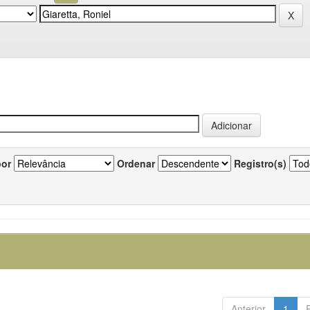
por
Ordenar
Registro(s)
Anterior
1