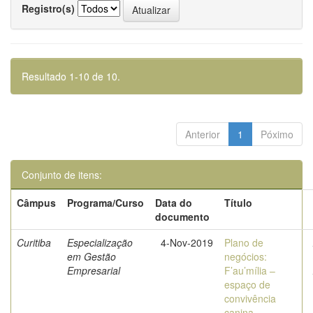
Registro(s)
Resultado 1-10 de 10.
Anterior
1
Póximo
Conjunto de itens:
Câmpus
Programa/Curso
Data do
Título
documento
Curitiba
Especialização
4-Nov-2019
Plano de
em Gestão
negócios:
Empresarial
F’au’mília –
espaço de
convivência
canina