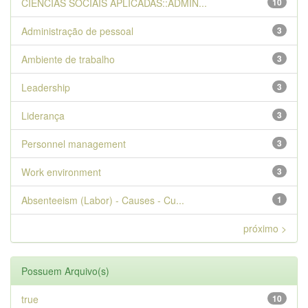
CIENCIAS SOCIAIS APLICADAS::ADMIN...
10
Administração de pessoal
3
Ambiente de trabalho
3
Leadership
3
Liderança
3
Personnel management
3
Work environment
3
Absenteeism (Labor) - Causes - Cu...
1
próximo >
Possuem Arquivo(s)
true
10