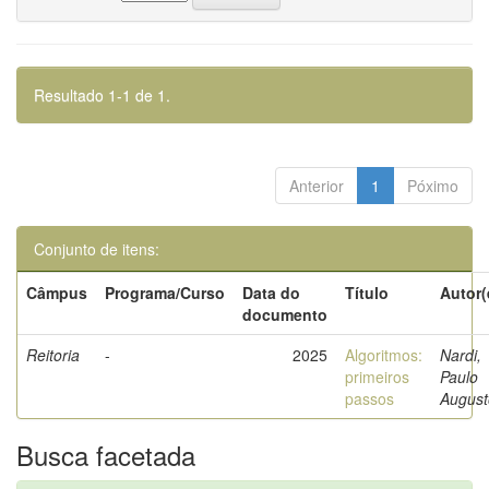
Resultado 1-1 de 1.
Anterior
1
Póximo
Conjunto de itens:
Câmpus
Programa/Curso
Data do
Título
Autor(
documento
Reitoria
-
2025
Algoritmos:
Nardi,
primeiros
Paulo
passos
August
Busca facetada