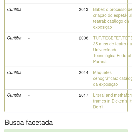
Curitiba
-
2013
Babel: o processo d
criação do espetácu
teatral: catálogo da
exposição
Curitiba
-
2008
TUT/TECEFET/TET
35 anos de teatro na
Universidade
Tecnológica Federal
Paraná
Curitiba
-
2014
Maquetes
cenográficas: catálo
da exposição
Curitiba
-
2017
Literal and methafori
frames in Dicken’s lit
Dorrit
Busca facetada