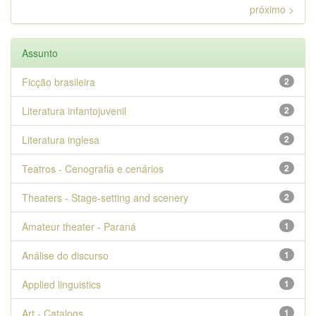
próximo >
Assunto
Ficção brasileira
2
Literatura infantojuvenil
2
Literatura inglesa
2
Teatros - Cenografia e cenários
2
Theaters - Stage-setting and scenery
2
Amateur theater - Paraná
1
Análise do discurso
1
Applied linguistics
1
Art - Catalogs
1