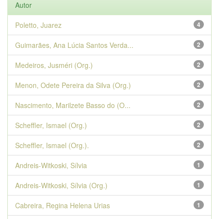
Autor
Poletto, Juarez
4
Guimarães, Ana Lúcia Santos Verda...
2
Medeiros, Jusméri (Org.)
2
Menon, Odete Pereira da Silva (Org.)
2
Nascimento, Marilzete Basso do (O...
2
Scheffler, Ismael (Org.)
2
Scheffler, Ismael (Org.).
2
Andreis-Witkoski, Sílvia
1
Andreis-Witkoski, Sílvia (Org.)
1
Cabreira, Regina Helena Urias
1