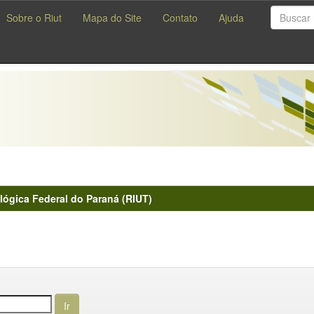
Sobre o Riut
Mapa do Site
Contato
Ajuda
lógica Federal do Paraná (RIUT)