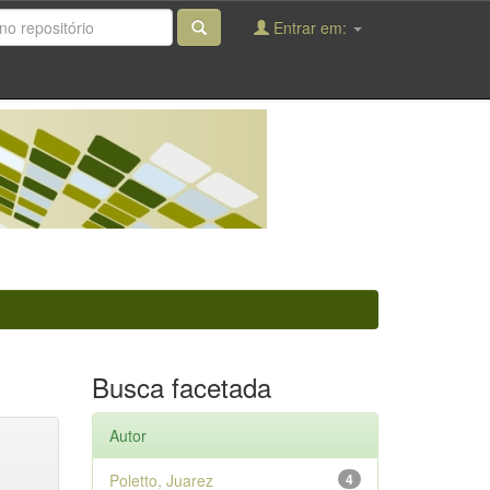
Entrar em:
Busca facetada
Autor
Poletto, Juarez
4