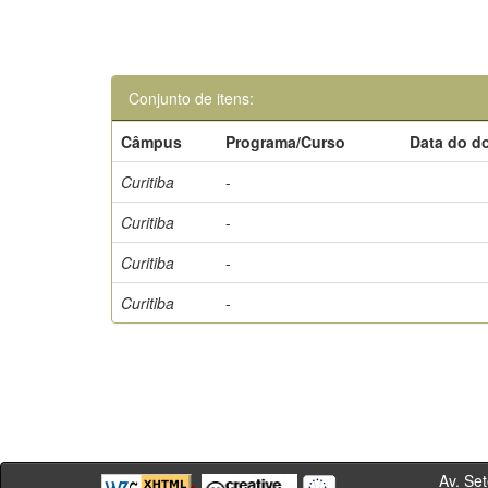
Conjunto de itens:
Câmpus
Programa/Curso
Data do d
Curitiba
-
Curitiba
-
Curitiba
-
Curitiba
-
Av. Sete de Se