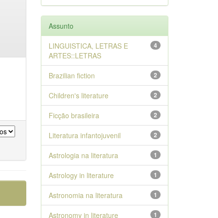
Assunto
LINGUISTICA, LETRAS E
4
ARTES::LETRAS
Brazilian fiction
2
Children's literature
2
Ficção brasileira
2
Literatura infantojuvenil
2
Astrologia na literatura
1
Astrology in literature
1
Astronomia na literatura
1
Astronomy in literature
1