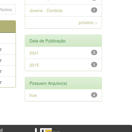
Póximo
Jovens - Conduta
1
próximo >
Data de Publicação
z
2021
3
z
2015
1
z
z
Possuem Arquivo(s)
true
4
- PR - Brasil