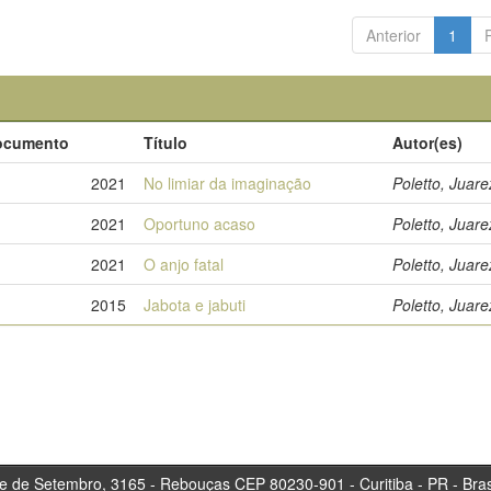
Anterior
1
ocumento
Título
Autor(es)
2021
No limiar da imaginação
Poletto, Juare
2021
Oportuno acaso
Poletto, Juare
2021
O anjo fatal
Poletto, Juare
2015
Jabota e jabuti
Poletto, Juare
tembro, 3165 - Rebouças CEP 80230-901 - Curitiba 