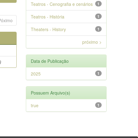
Teatros - Cenografia e cenários
1
Teatros - História
1
Póximo
Theaters - History
1
próximo >
Data de Publicação
)
2025
1
Possuem Arquivo(s)
true
1