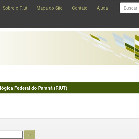
Sobre o Riut
Mapa do Site
Contato
Ajuda
lógica Federal do Paraná (RIUT)