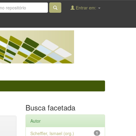
Entrar em:
Busca facetada
Autor
Scheffler, Ismael (org.)
1