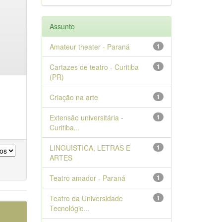
Assunto
Amateur theater - Paraná
1
Cartazes de teatro - Curitiba
1
(PR)
Criação na arte
1
Extensão universitária -
1
Curitiba...
LINGUISTICA, LETRAS E
1
ARTES
Teatro amador - Paraná
1
Teatro da Universidade
1
Tecnológic...