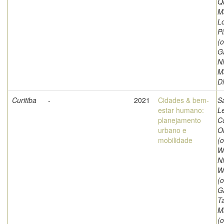
Q
M
L
Pi
(o
G
Ni
M
Di
Curitiba
-
2021
Cidades & bem-
S
estar humano:
Le
planejamento
C
urbano e
Ol
mobilidade
(o
W
Ni
W
(o
G
T
M
(o