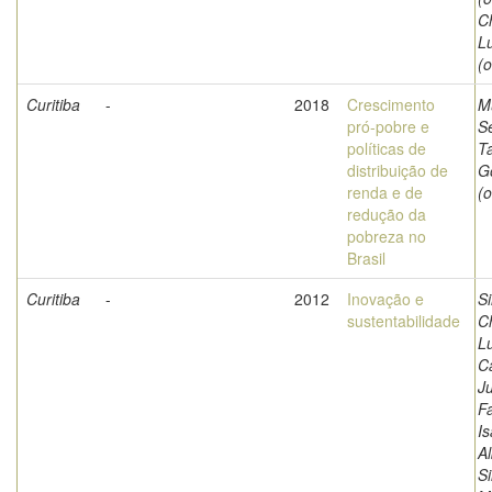
Ch
L
(o
Curitiba
-
2018
Crescimento
M
pró-pobre e
S
políticas de
T
distribuição de
G
renda e de
(o
redução da
pobreza no
Brasil
Curitiba
-
2012
Inovação e
Si
sustentabilidade
Ch
Lu
C
Ju
Fa
I
Al
Si