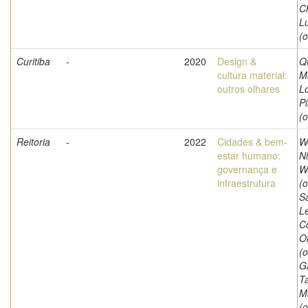
Ch
L
(o
Curitiba
-
2020
Design &
Q
cultura material:
M
outros olhares
L
Pi
(o
Reitoria
-
2022
Cidades & bem-
W
estar humano:
Ni
governança e
W
infraestrutura
(o
S
Le
C
Ol
(o
G
T
M
(o