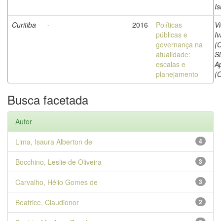
I
Curitiba
-
2016
Políticas
Vi
públicas e
I
governança na
(O
atualidade:
S
escalas e
A
planejamento
(O
Busca facetada
Autor
Lima, Isaura Alberton de
4
Bocchino, Leslie de Oliveira
3
Carvalho, Hélio Gomes de
3
Beatrice, Claudionor
2