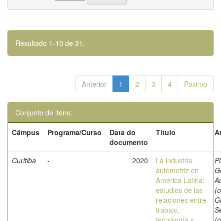
Resultado 1-10 de 31.
Anterior
1
2
3
4
Póximo
Conjunto de itens:
Câmpus
Programa/Curso
Data do
Título
A
documento
Curitiba
-
2020
La industria
Pi
automotriz en
G
América Latina:
A
estudios de las
(o
relaciones entre
G
trabajo,
S
tecnología y
(o