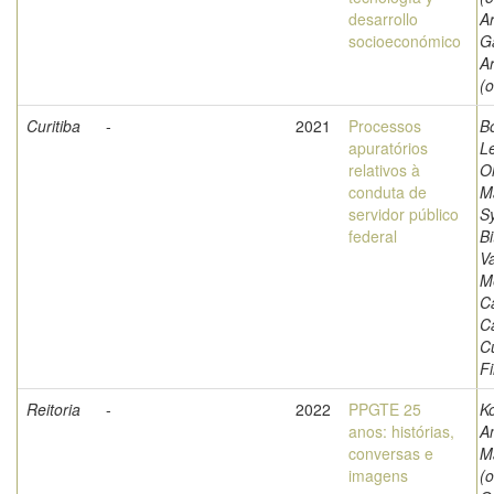
desarrollo
A
socioeconómico
G
Ar
(o
Curitiba
-
2021
Processos
B
apuratórios
Le
relativos à
Ol
conduta de
M
servidor público
Sy
federal
Bi
Va
M
C
C
C
Fi
Reitoria
-
2022
PPGTE 25
K
anos: histórias,
A
conversas e
M
imagens
(o