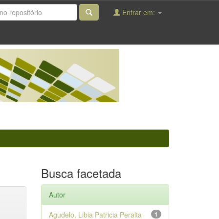
Entrar em:
Busca facetada
Autor
Agudelo, Libia Patricia Peralta
1