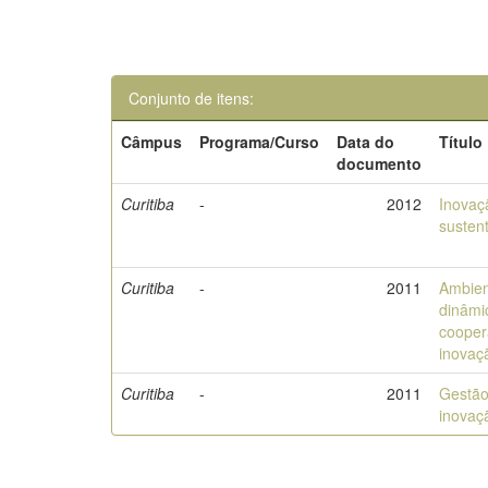
Conjunto de itens:
Câmpus
Programa/Curso
Data do
Título
documento
Curitiba
-
2012
Inovaç
susten
Curitiba
-
2011
Ambien
dinâmi
cooper
inovaç
Curitiba
-
2011
Gestão
inovaç