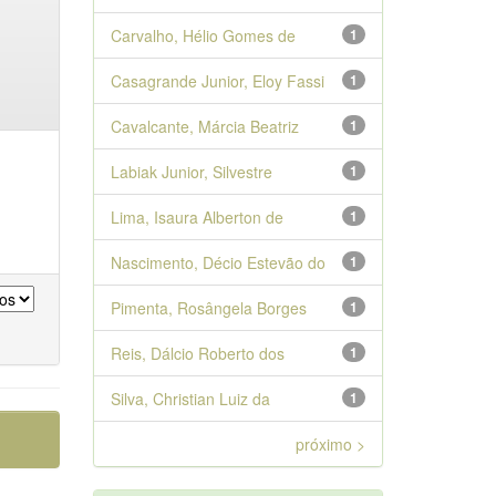
Carvalho, Hélio Gomes de
1
Casagrande Junior, Eloy Fassi
1
Cavalcante, Márcia Beatriz
1
Labiak Junior, Silvestre
1
Lima, Isaura Alberton de
1
Nascimento, Décio Estevão do
1
Pimenta, Rosângela Borges
1
Reis, Dálcio Roberto dos
1
Silva, Christian Luiz da
1
próximo >