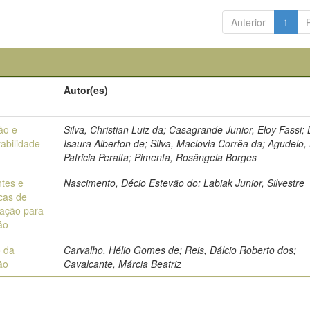
Anterior
1
Autor(es)
ão e
Silva, Christian Luiz da; Casagrande Junior, Eloy Fassi;
tabilidade
Isaura Alberton de; Silva, Maclovia Corrêa da; Agudelo, 
Patricia Peralta; Pimenta, Rosângela Borges
tes e
Nascimento, Décio Estevão do; Labiak Junior, Silvestre
cas de
ação para
ão
 da
Carvalho, Hélio Gomes de; Reis, Dálcio Roberto dos;
ão
Cavalcante, Márcia Beatriz