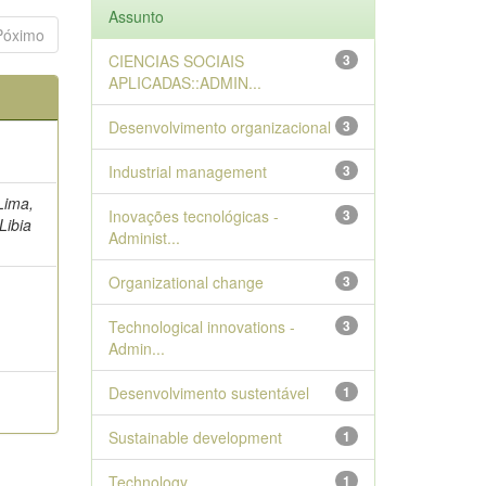
Assunto
Póximo
CIENCIAS SOCIAIS
3
APLICADAS::ADMIN...
Desenvolvimento organizacional
3
Industrial management
3
 Lima,
Inovações tecnológicas -
3
Libia
Administ...
Organizational change
3
Technological innovations -
3
Admin...
Desenvolvimento sustentável
1
Sustainable development
1
Technology
1