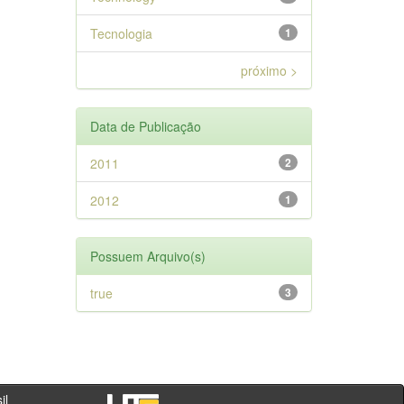
Tecnologia
1
próximo >
Data de Publicação
2011
2
2012
1
Possuem Arquivo(s)
true
3
- PR - Brasil