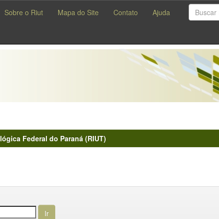
Sobre o Riut
Mapa do Site
Contato
Ajuda
lógica Federal do Paraná (RIUT)