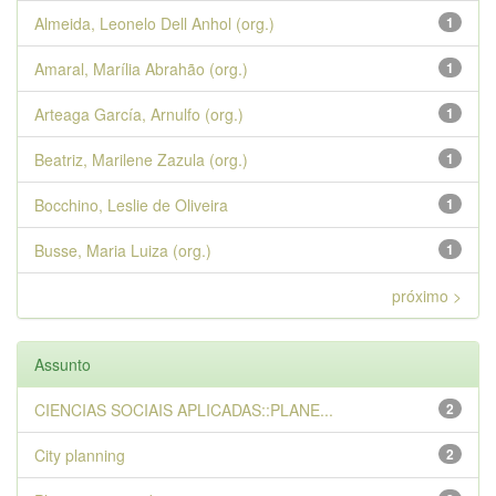
Almeida, Leonelo Dell Anhol (org.)
1
Amaral, Marília Abrahão (org.)
1
Arteaga García, Arnulfo (org.)
1
Beatriz, Marilene Zazula (org.)
1
Bocchino, Leslie de Oliveira
1
Busse, Maria Luiza (org.)
1
próximo >
Assunto
CIENCIAS SOCIAIS APLICADAS::PLANE...
2
City planning
2