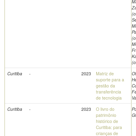
Ma
Z
(o
Se
Mi
P
(o
Me
Fr
K
(o
Curitiba
-
2023
Matriz de
Ol
suporte para a
He
gestão da
Co
transferência
F
de tecnologia
Va
Curitiba
-
2023
O livro do
Po
patrimônio
Gi
histórico de
Curitiba: para
crianças de