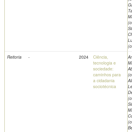
G
Ta
M
(o
Si
Ch
Lu
(o
Reitoria
-
2024
Ciência,
Am
tecnologia e
Ma
sociedade:
A
caminhos para
(o
a cidadania
Al
sociotécnica
L
De
(o
Si
Ma
C
(o
Be