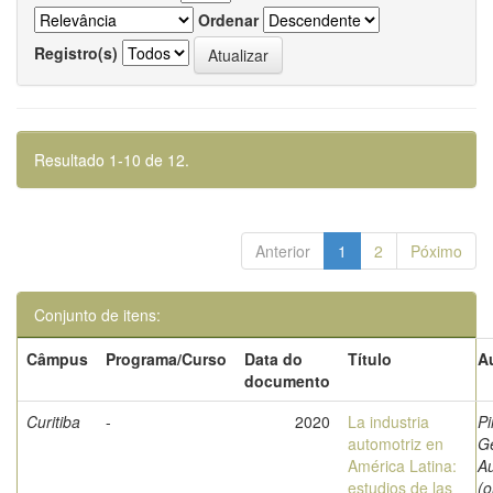
Ordenar
Registro(s)
Resultado 1-10 de 12.
Anterior
1
2
Póximo
Conjunto de itens:
Câmpus
Programa/Curso
Data do
Título
A
documento
Curitiba
-
2020
La industria
Pi
automotriz en
G
América Latina:
A
estudios de las
(o