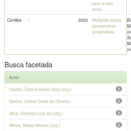
zero a cem
anos
Curitiba
-
2023
Múltiplas vozes:
B
perspectivas
Ma
jornalísticas
(o
S
Ma
(o
Busca facetada
Autor
Gadda, Tatiana Maria Cecy (org.)
2
Santos, Leticia Costa de Oliveira...
2
Silva, Christian Luiz da (org.)
2
Weins, Niklas Werner (org.)
2