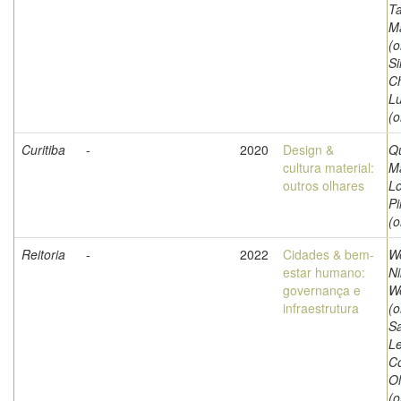
Ta
M
(o
Si
Ch
Lu
(o
Curitiba
-
2020
Design &
Qu
cultura material:
Ma
outros olhares
L
Pi
(o
Reitoria
-
2022
Cidades & bem-
We
estar humano:
Ni
governança e
W
infraestrutura
(o
Sa
Le
C
Ol
(o