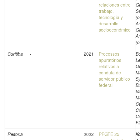
relaciones entre
G
trabajo,
Se
tecnología y
(o
desarrollo
A
socioeconómico
Ga
Ar
(o
Curitiba
-
2021
Processos
Bo
apuratórios
Le
relativos à
Ol
conduta de
M
servidor público
Sy
federal
Bi
Va
M
C
C
Cu
Fi
Reitoria
-
2022
PPGTE 25
K