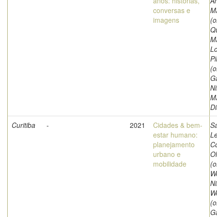
anos: histórias,
A
conversas e
Ma
imagens
(o
Qu
Ma
L
Pi
(o
Ga
Ni
M
Di
Curitiba
-
2021
Cidades & bem-
Sa
estar humano:
Le
planejamento
C
urbano e
Ol
mobilidade
(o
We
Ni
W
(o
G