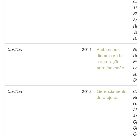
Ol
Ti
Si
A
R
V
I
Curitiba
-
2011
Ambientes e
N
dinâmicas de
D
cooperação
E
para inovação
L
Ju
Si
Curitiba
-
2012
Gerenciamento
C
de projetos
R
G
Al
An
C
C
G