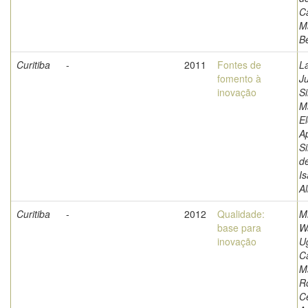
C
M
Be
Curitiba
-
2011
Fontes de
L
fomento à
Ju
inovação
Si
M
El
A
Si
d
I
A
Curitiba
-
2012
Qualidade:
M
base para
Wa
inovação
U
C
Ma
R
C