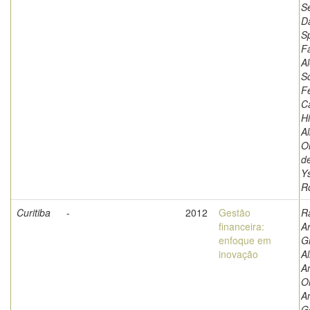
Se
D
S
F
A
S
F
C
Hi
Al
Ol
d
Y
R
Curitiba
-
2012
Gestão
R
financeira:
A
enfoque em
G
inovação
Al
An
Ol
A
G