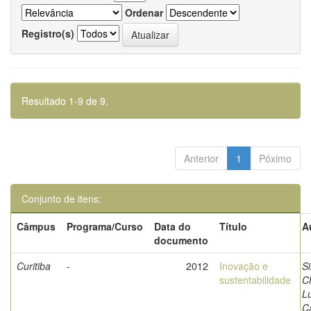
Ordenar
Registro(s)
Resultado 1-9 de 9.
Anterior
1
Póximo
Conjunto de itens:
Câmpus
Programa/Curso
Data do
Título
A
documento
Curitiba
-
2012
Inovação e
Si
sustentabilidade
Ch
Lu
C