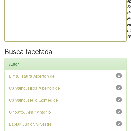
A
Si
d
P
H
L
A
Busca facetada
Autor
Lima, Isaura Alberton de
4
Carvalho, Hilda Alberton de
2
Carvalho, Hélio Gomes de
2
Gnoatto, Almir Antonio
2
Labiak Junior, Silvestre
2