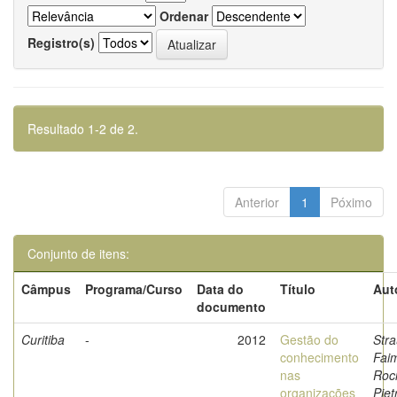
Ordenar
Registro(s)
Resultado 1-2 de 2.
Anterior
1
Póximo
Conjunto de itens:
Câmpus
Programa/Curso
Data do
Título
Aut
documento
Curitiba
-
2012
Gestão do
Stra
conhecimento
Fai
nas
Roci
organizações
Piet