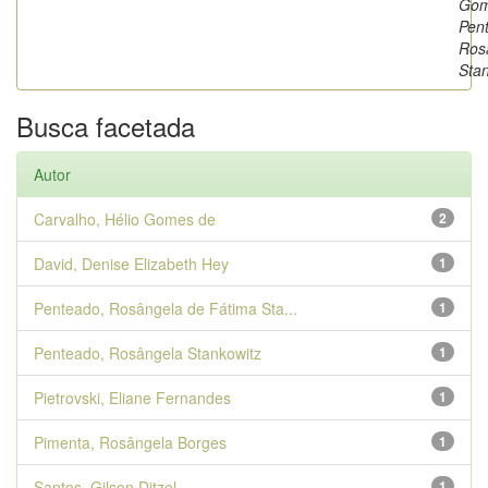
Gom
Pen
Ros
Sta
Busca facetada
Autor
Carvalho, Hélio Gomes de
2
David, Denise Elizabeth Hey
1
Penteado, Rosângela de Fátima Sta...
1
Penteado, Rosângela Stankowitz
1
Pietrovski, Eliane Fernandes
1
Pimenta, Rosângela Borges
1
Santos, Gilson Ditzel
1