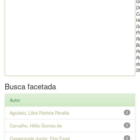
G
Di
C
Hé
G
P
R
B
P
R
d
S
Busca facetada
Autor
Agudelo, Libia Patricia Peralta
1
Carvalho, Hélio Gomes de
1
Casagrande Junior, Eloy Fassi
1