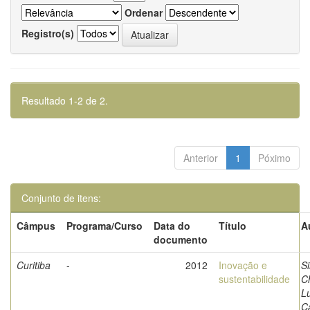
Ordenar
Registro(s)
Resultado 1-2 de 2.
Anterior
1
Póximo
Conjunto de itens:
Câmpus
Programa/Curso
Data do
Título
A
documento
Curitiba
-
2012
Inovação e
Si
sustentabilidade
Ch
Lu
C