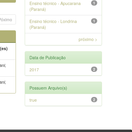
Ensino técnico - Apucarana
1
(Paraná)
Póximo
Ensino técnico - Londrina
1
(Paraná)
próximo >
(es)
Data de Publicação
ani,
2017
2
ani,
Possuem Arquivo(s)
true
2