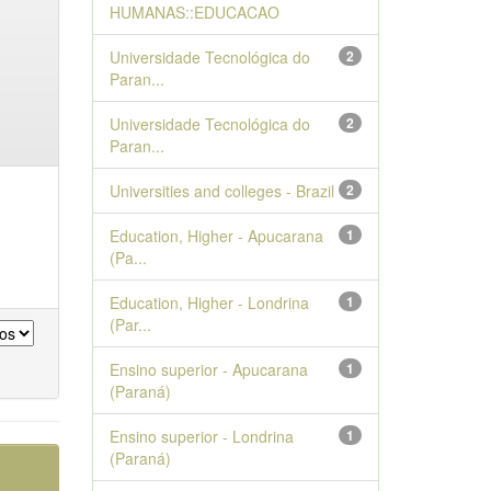
HUMANAS::EDUCACAO
Universidade Tecnológica do
2
Paran...
Universidade Tecnológica do
2
Paran...
Universities and colleges - Brazil
2
Education, Higher - Apucarana
1
(Pa...
Education, Higher - Londrina
1
(Par...
Ensino superior - Apucarana
1
(Paraná)
Ensino superior - Londrina
1
(Paraná)