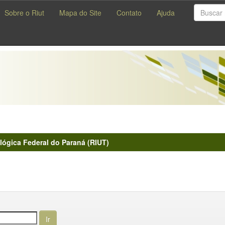
Sobre o Riut
Mapa do Site
Contato
Ajuda
lógica Federal do Paraná (RIUT)