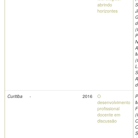
abrindo
S
horizontes
J
G
d
(
P
N
A
M
(
L
S
A
d
Curitiba
-
2016
O
P
desenvolvimento
M
profissional
F
docente em
(
discussão
O
O
S