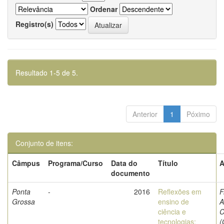
Ordenar
Registro(s)
Resultado 1-5 de 5.
Anterior
1
Póximo
Conjunto de itens:
Câmpus
Programa/Curso
Data do
Título
A
documento
Ponta
-
2016
Reflexões em
F
Grossa
ensino de
A
ciência e
C
tecnologias:
(