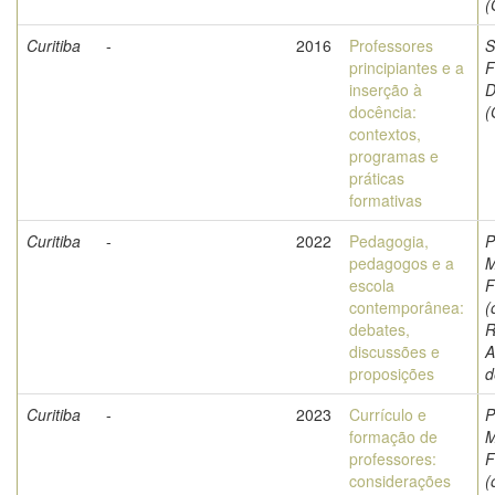
(
Curitiba
-
2016
Professores
S
principiantes e a
F
inserção à
D
docência:
(
contextos,
programas e
práticas
formativas
Curitiba
-
2022
Pedagogia,
P
pedagogos e a
M
escola
F
contemporânea:
(
debates,
R
discussões e
A
proposições
d
Curitiba
-
2023
Currículo e
P
formação de
M
professores:
F
considerações
(