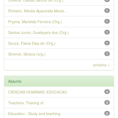
Oliveira, Oséias Santos de (Org.)
Pinheiro, Nilcéia Aparecida Macie...
1
Pryjma, Marielda Ferreira (Org.)
1
Santos Junior, Guataçara dos (Org.)
1
Souza, Flávia Dias de (Org.)
1
Stremel, Silvana (org.)
1
próximo >
Assunto
CIENCIAS HUMANAS::EDUCACAO
4
Teachers, Training of
4
Education - Study and teaching
2