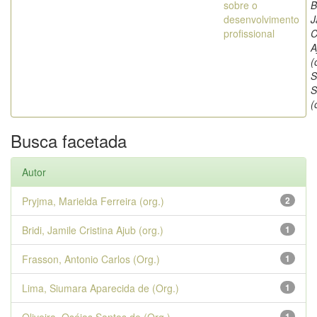
sobre o
B
desenvolvimento
J
profissional
C
A
(
S
S
(
Busca facetada
Autor
Pryjma, Marielda Ferreira (org.)
2
Bridi, Jamile Cristina Ajub (org.)
1
Frasson, Antonio Carlos (Org.)
1
Lima, Siumara Aparecida de (Org.)
1
1