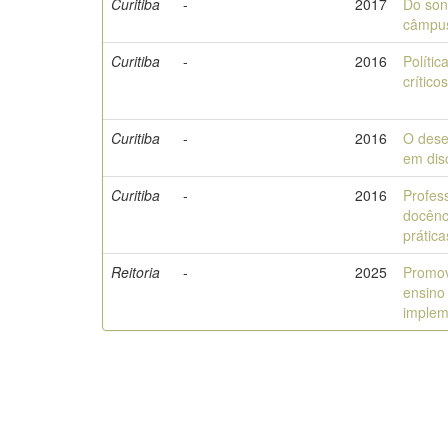
Curitiba
-
2017
Do son
câmpu
Curitiba
-
2016
Políti
crític
Curitiba
-
2016
O dese
em dis
Curitiba
-
2016
Profess
docênc
prática
Reitoria
-
2025
Promov
ensino
imple