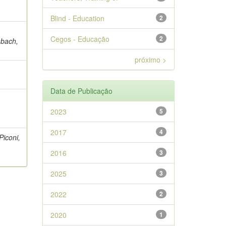
Blind - Education
2
Cegos - Educação
2
abach,
próximo >
Data de Publicação
2023
5
2017
4
Piconi,
2016
3
2025
3
2022
2
2020
1