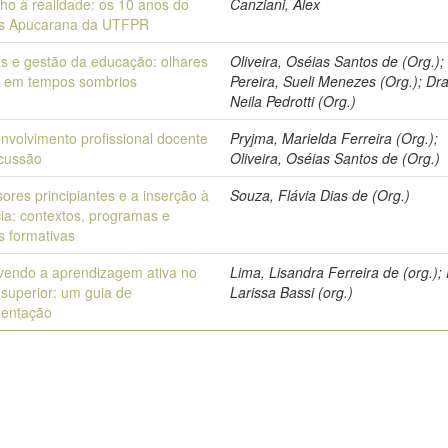
ho à realidade: os 10 anos do
Canziani, Alex
s Apucarana da UTFPR
cas e gestão da educação: olhares
Oliveira, Oséias Santos de (Org.);
os em tempos sombrios
Pereira, Sueli Menezes (Org.); Dr
Neila Pedrotti (Org.)
nvolvimento profissional docente
Pryjma, Marielda Ferreira (Org.);
cussão
Oliveira, Oséias Santos de (Org.)
ores principiantes e a inserção à
Souza, Flávia Dias de (Org.)
ia: contextos, programas e
s formativas
endo a aprendizagem ativa no
Lima, Lisandra Ferreira de (org.); 
 superior: um guia de
Larissa Bassi (org.)
mentação