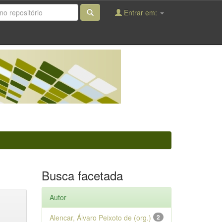
Entrar em:
Busca facetada
Autor
Alencar, Álvaro Peixoto de (org.)
2