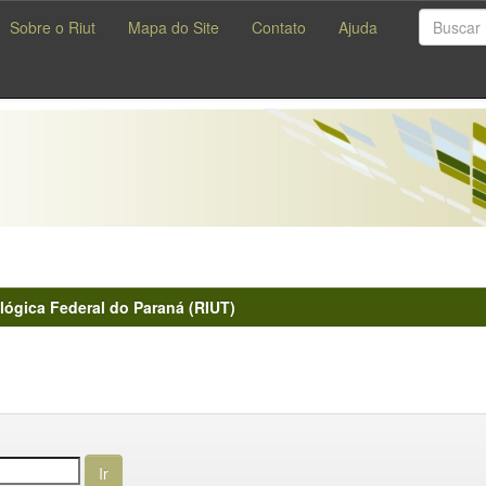
Sobre o Riut
Mapa do Site
Contato
Ajuda
lógica Federal do Paraná (RIUT)