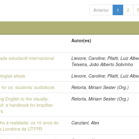
Anterior
1
2
Autor(es)
ade estudantil internacional
Lievore, Caroline; Pilatti, Luiz Albe
Teixeira, João Alberto Sobrinho
logias ativas
Lievore, Caroline; Pilatti, Luiz Albe
 for us: students' audiobook
Retorta, Miriam Sester (Org.)
g English to the visually-
Retorta, Miriam Sester (Org.)
d: a handbook for brazilian
rs
ho à realidade: os 10 anos do
Canziani, Alex
s Londrina da UTFPR