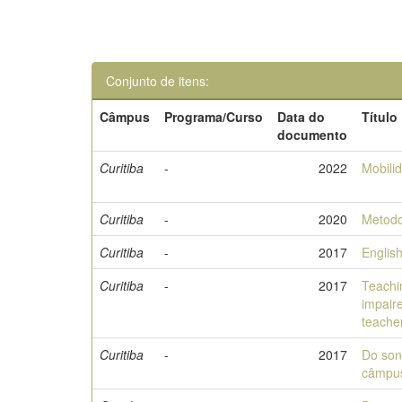
Conjunto de itens:
Câmpus
Programa/Curso
Data do
Título
documento
Curitiba
-
2022
Mobilid
Curitiba
-
2020
Metodo
Curitiba
-
2017
English
Curitiba
-
2017
Teachin
impaire
teache
Curitiba
-
2017
Do son
câmpu