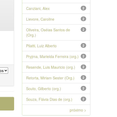
Canziani, Alex
2
Lievore, Caroline
2
Oliveira, Oséias Santos de
2
(Org.)
Pilatti, Luiz Alberto
2
Pryjma, Marielda Ferreira (org.)
2
Resende, Luis Mauricio (org.)
2
Retorta, Miriam Sester (Org.)
2
Souto, Gilberto (org.)
2
Souza, Flávia Dias de (org.)
2
próximo >