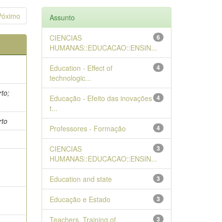
Póximo
Assunto
CIENCIAS
6
HUMANAS::EDUCACAO::ENSIN...
Education - Effect of
4
technologic...
rto;
Educação - Efeito das inovações
4
t...
rto
Professores - Formação
4
CIENCIAS
3
HUMANAS::EDUCACAO::ENSIN...
Education and state
3
Educação e Estado
3
Teachers, Training of
3