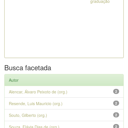
graduação
Busca facetada
Autor
Alencar, Álvaro Peixoto de (org.)
2
Resende, Luis Mauricio (org.)
2
Souto, Gilberto (org.)
2
Souza, Flávia Dias de (org.)
2