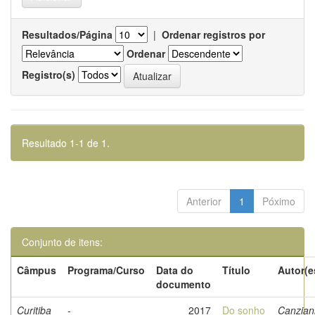
Resultados/Página
|
Ordenar registros por
Ordenar
Registro(s)
Resultado 1-1 de 1.
Anterior
1
Póximo
Conjunto de itens:
Câmpus
Programa/Curso
Data do
Título
Autor(e
documento
Curitiba
-
2017
Do sonho
Canziani