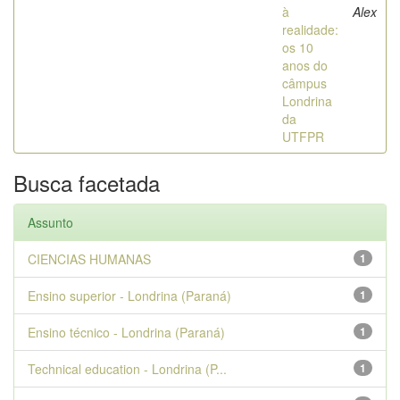
à
Alex
realidade:
os 10
anos do
câmpus
Londrina
da
UTFPR
Busca facetada
Assunto
CIENCIAS HUMANAS
1
Ensino superior - Londrina (Paraná)
1
Ensino técnico - Londrina (Paraná)
1
Technical education - Londrina (P...
1