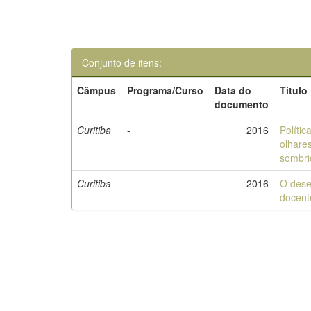
Conjunto de itens:
Câmpus
Programa/Curso
Data do
Título
documento
Curitiba
-
2016
Políti
olhare
sombri
Curitiba
-
2016
O dese
docent