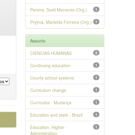
Pereira, Sueli Menezes (Org.)
1
Pryjma, Marielda Ferreira (Org.)
1
Assunto
CIENCIAS HUMANAS
2
Continuing education
1
County school systems
1
Curriculum change
1
Currículos - Mudança
1
Education and state - Brazil
1
Education, Higher -
1
Administration