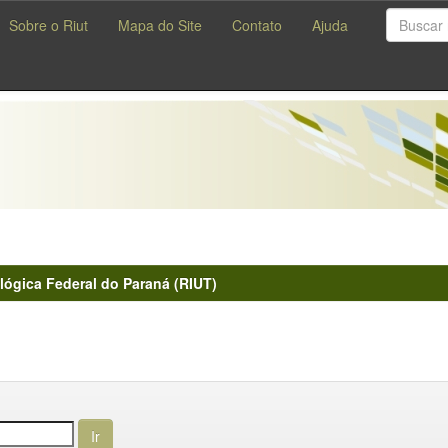
Sobre o Riut
Mapa do Site
Contato
Ajuda
lógica Federal do Paraná (RIUT)