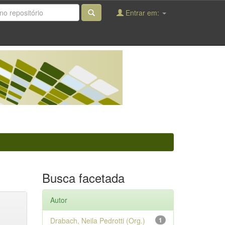
Entrar em:
Busca facetada
Autor
Drabach, Neila Pedrotti (Org.)
1