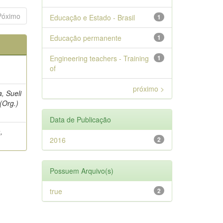
Póximo
Educação e Estado - Brasil
1
Educação permanente
1
Engineering teachers - Training
1
of
próximo >
a, Sueli
(Org.)
Data de Publicação
,
2016
2
Possuem Arquivo(s)
true
2