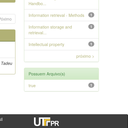
Handbo...
Information retrieval - Methods
1
Póximo
Information storage and
1
retrieval...
Intellectual property
1
próximo >
o Tadeu
Possuem Arquivo(s)
true
1
- PR - Brasil