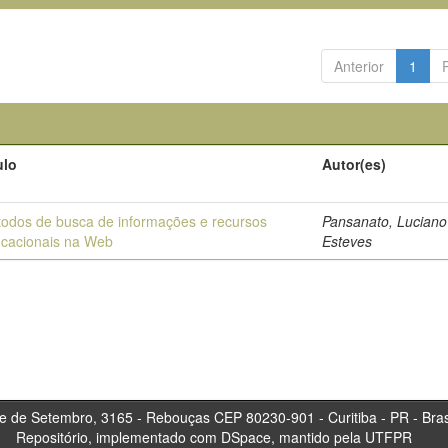
Anterior
1
ulo
Autor(es)
odos de busca de informações e recursos
Pansanato, Lucian
cacionais na Web
Esteves
tembro, 3165 - Rebouças CEP 80230-901 - Curitiba 
Repositório, implementado com DSpace, mantido pela UTFPR