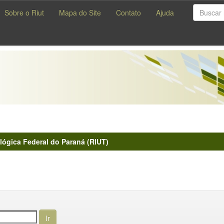
Sobre o Riut
Mapa do Site
Contato
Ajuda
lógica Federal do Paraná (RIUT)