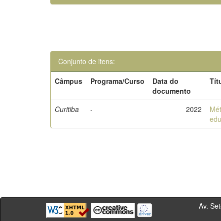
Conjunto de itens:
Câmpus
Programa/Curso
Data do
Tít
documento
Curitiba
-
2022
Mét
edu
Av. Sete de Se