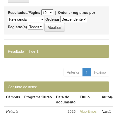
Resultados/Página
|
Ordenar registros por
Ordenar
Registro(s)
Resultado 1-1 de 1.
Anterior
1
Póximo
Conjunto de itens:
Câmpus
Programa/Curso
Data do
Título
Autor(
documento
Reitoria
-
2025
Algoritmos:
Nardi,