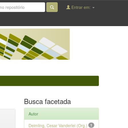
Entrar em:
Busca facetada
Autor
Deimling, Cesar Vanderlei (Org.)
1