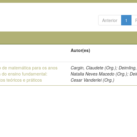
Anterior
1
o
Autor(es)
o de matemática para os anos
Cargin, Claudete (Org.); Deimling,
is do ensino fundamental:
Natalia Neves Macedo (Org.); Dei
os teóricos e práticos
Cesar Vanderlei (Org.)