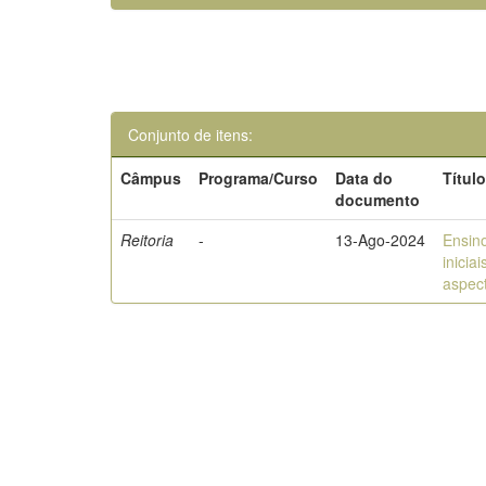
Conjunto de itens:
Câmpus
Programa/Curso
Data do
Títul
documento
Reitoria
-
13-Ago-2024
Ensin
inicia
aspect