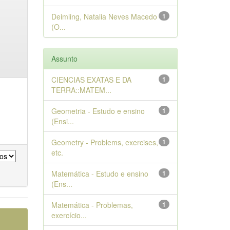
Deimling, Natalia Neves Macedo
1
(O...
Assunto
CIENCIAS EXATAS E DA
1
TERRA::MATEM...
Geometria - Estudo e ensino
1
(Ensi...
Geometry - Problems, exercises,
1
etc.
Matemática - Estudo e ensino
1
(Ens...
Matemática - Problemas,
1
exercício...