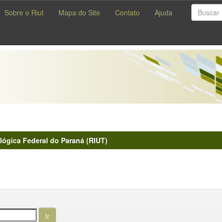
Sobre o Riut
Mapa do Site
Contato
Ajuda
lógica Federal do Paraná (RIUT)