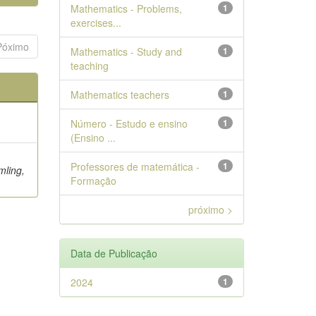
Mathematics - Problems,
1
exercises...
Póximo
Mathematics - Study and
1
teaching
Mathematics teachers
1
Número - Estudo e ensino
1
(Ensino ...
Professores de matemática -
1
mling,
Formação
próximo >
Data de Publicação
2024
1