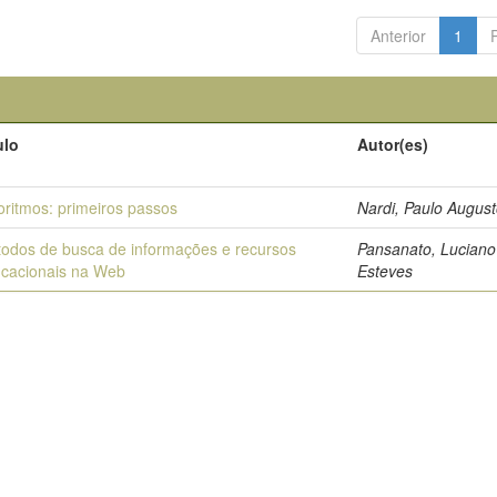
Anterior
1
ulo
Autor(es)
oritmos: primeiros passos
Nardi, Paulo Augus
odos de busca de informações e recursos
Pansanato, Lucian
cacionais na Web
Esteves