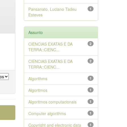
Pansanato, Luciano Tadeu
1
Esteves
Assunto
CIENCIAS EXATAS E DA
2
TERRA::CIENC...
CIENCIAS EXATAS E DA
2
TERRA::CIENC...
Algorithms
1
Algoritmos
1
Algoritmos computacionais
1
Computer algorithms
1
Copyright and electronic data
1