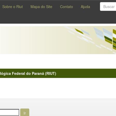
Sobre o Riut
Mapa do Site
Contato
Ajuda
lógica Federal do Paraná (RIUT)