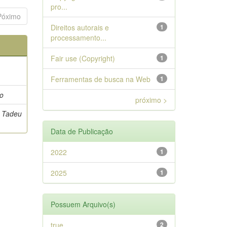
pro...
Póximo
Direitos autorais e
1
processamento...
Fair use (Copyright)
1
Ferramentas de busca na Web
1
to
próximo >
o Tadeu
Data de Publicação
2022
1
2025
1
Possuem Arquivo(s)
true
2