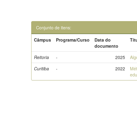
Conjunto de itens:
Câmpus
Programa/Curso
Data do
Tít
documento
Reitoria
-
2025
Alg
Curitiba
-
2022
Mét
edu