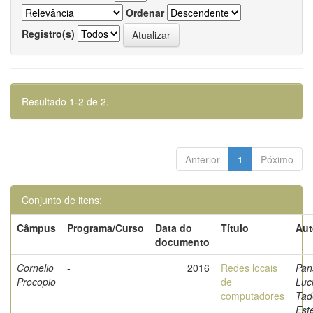
Ordenar
Registro(s)
Resultado 1-2 de 2.
Anterior
1
Póximo
Conjunto de itens:
Câmpus
Programa/Curso
Data do
Título
Aut
documento
Cornelio
-
2016
Redes locais
Pan
Procopio
de
Luc
computadores
Tad
Est