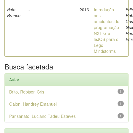
Pato
-
2016
Introdução
Brit
Branco
aos
Rob
ambientes de
Cris
programação
Gal
NXT-G e
Han
leJOS para o
Ema
Lego
Mindstorms
Busca facetada
Autor
Brito, Robison Cris
1
Galon, Handrey Emanuel
1
Pansanato, Luciano Tadeu Esteves
1