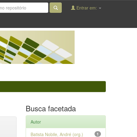
Entrar em:
Busca facetada
Autor
Batista Nobile, André (org.)
1