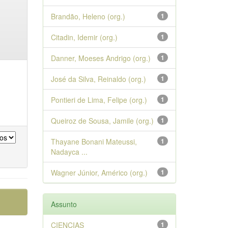
Brandão, Heleno (org.)
1
Citadin, Idemir (org.)
1
Danner, Moeses Andrigo (org.)
1
José da Silva, Reinaldo (org.)
1
Pontieri de Lima, Felipe (org.)
1
Queiroz de Sousa, Jamile (org.)
1
Thayane Bonani Mateussi,
1
Nadayca ...
Wagner Júnior, Américo (org.)
1
Assunto
CIENCIAS
1