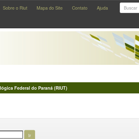
Sobre o Riut
Mapa do Site
Contato
Ajuda
lógica Federal do Paraná (RIUT)