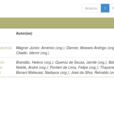
Anterior
1
Autor(es)
cabeiras
Wagner Júnior, Américo (org.); Danner, Moeses Andrigo (org
Citadin, Idemir (org.)
 do
Brandão, Heleno (org.); Queiroz de Sousa, Jamile (org.); Bat
io
Nobile, André (org.); Pontieri de Lima, Felipe (org.); Thayan
i
Bonani Mateussi, Nadayca (org.); José da Silva, Reinaldo (or