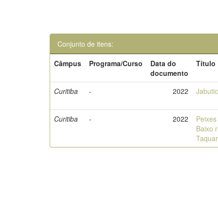
Conjunto de itens:
Câmpus
Programa/Curso
Data do
Título
documento
Curitiba
-
2022
Jabuti
Curitiba
-
2022
Peixes
Baixo r
Taquar