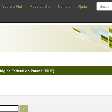
Sobre o Riut
Mapa do Site
Contato
Ajuda
lógica Federal do Paraná (RIUT)