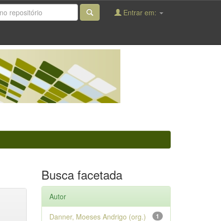
Entrar em:
Busca facetada
Autor
Danner, Moeses Andrigo (org.)
1