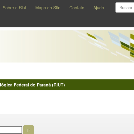
Sobre o Riut
Mapa do Site
Contato
Ajuda
lógica Federal do Paraná (RIUT)