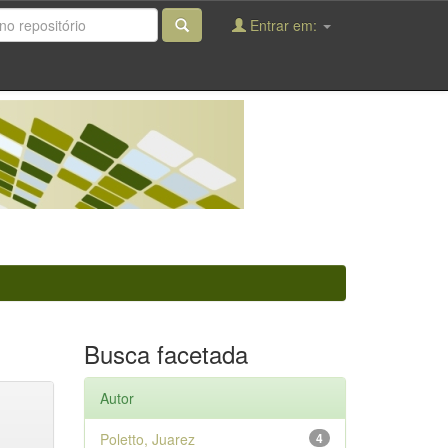
Entrar em:
Busca facetada
Autor
Poletto, Juarez
4