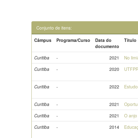
Conjunto de itens:
Câmpus
Programa/Curso
Data do
Título
documento
Curitiba
-
2021
No lim
Curitiba
-
2020
UTFPR
Curitiba
-
2022
Estudo
Curitiba
-
2021
Oportu
Curitiba
-
2021
O anjo 
Curitiba
-
2014
Educaç