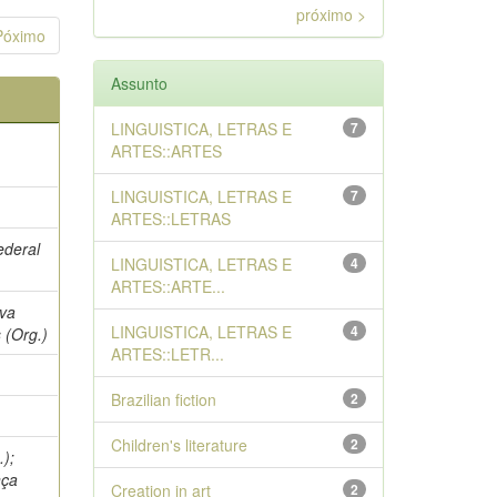
próximo >
Póximo
Assunto
LINGUISTICA, LETRAS E
7
ARTES::ARTES
LINGUISTICA, LETRAS E
7
ARTES::LETRAS
ederal
LINGUISTICA, LETRAS E
4
ARTES::ARTE...
lva
LINGUISTICA, LETRAS E
4
 (Org.)
ARTES::LETR...
Brazilian fiction
2
Children's literature
2
.);
nça
Creation in art
2