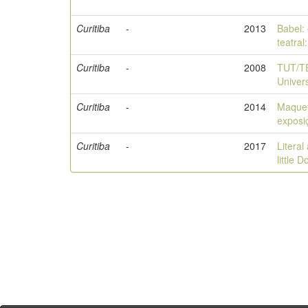
Curitiba
-
2013
Babel:
teatral
Curitiba
-
2008
TUT/TE
Univer
Curitiba
-
2014
Maquet
exposi
Curitiba
-
2017
Literal
little Do