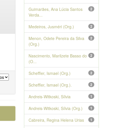
Guimarães, Ana Lúcia Santos
2
Verda...
Medeiros, Jusméri (Org.)
2
Menon, Odete Pereira da Silva
2
(Org.)
Nascimento, Marilzete Basso do
2
(O...
Scheffler, Ismael (Org.)
2
Scheffler, Ismael (Org.).
2
Andreis-Witkoski, Sílvia
1
Andreis-Witkoski, Sílvia (Org.)
1
Cabreira, Regina Helena Urias
1