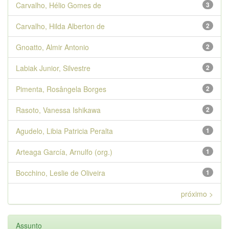
Carvalho, Hélio Gomes de
3
Carvalho, Hilda Alberton de
2
Gnoatto, Almir Antonio
2
Labiak Junior, Silvestre
2
Pimenta, Rosângela Borges
2
Rasoto, Vanessa Ishikawa
2
Agudelo, Libia Patricia Peralta
1
Arteaga García, Arnulfo (org.)
1
Bocchino, Leslie de Oliveira
1
próximo >
Assunto