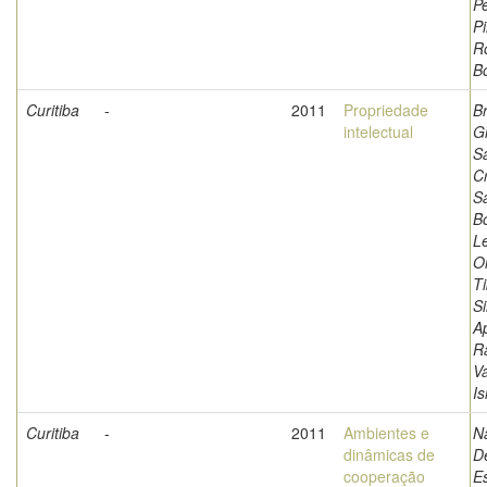
Pe
P
R
B
Curitiba
-
2011
Propriedade
B
intelectual
Gi
S
Cr
S
B
Le
Ol
Ti
Si
A
R
V
I
Curitiba
-
2011
Ambientes e
N
dinâmicas de
D
cooperação
E