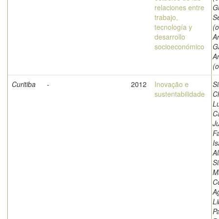
relaciones entre
G
trabajo,
S
tecnología y
(o
desarrollo
A
socioeconómico
G
Ar
(o
Curitiba
-
2012
Inovação e
Si
sustentabilidade
Ch
Lu
C
Ju
Fa
I
Al
Si
M
C
A
Li
Pa