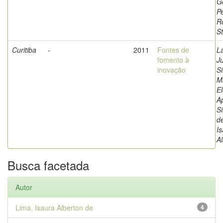
G
P
R
S
Curitiba
-
2011
Fontes de
L
fomento à
Ju
inovação
Si
M
El
A
Si
d
I
A
Busca facetada
Autor
Lima, Isaura Alberton de
4