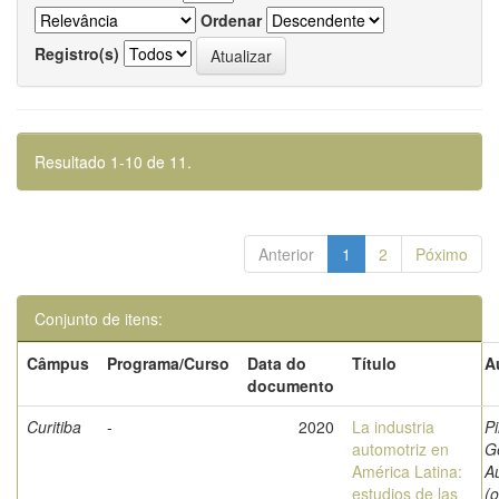
Ordenar
Registro(s)
Resultado 1-10 de 11.
Anterior
1
2
Póximo
Conjunto de itens:
Câmpus
Programa/Curso
Data do
Título
A
documento
Curitiba
-
2020
La industria
Pi
automotriz en
G
América Latina:
A
estudios de las
(o