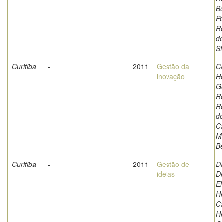
B
P
R
d
S
Curitiba
-
2011
Gestão da
C
inovação
Hé
G
Re
R
d
C
M
Be
Curitiba
-
2011
Gestão de
D
ideias
D
El
H
C
Hé