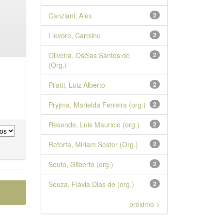
Canziani, Alex
2
Lievore, Caroline
2
Oliveira, Oséias Santos de
2
(Org.)
Pilatti, Luiz Alberto
2
Pryjma, Marielda Ferreira (org.)
2
Resende, Luis Mauricio (org.)
2
Retorta, Miriam Sester (Org.)
2
Souto, Gilberto (org.)
2
Souza, Flávia Dias de (org.)
2
próximo >