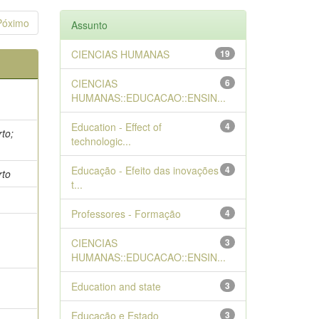
Póximo
Assunto
CIENCIAS HUMANAS
19
CIENCIAS
6
HUMANAS::EDUCACAO::ENSIN...
Education - Effect of
4
rto;
technologic...
Educação - Efeito das inovações
4
rto
t...
Professores - Formação
4
CIENCIAS
3
HUMANAS::EDUCACAO::ENSIN...
Education and state
3
Educação e Estado
3