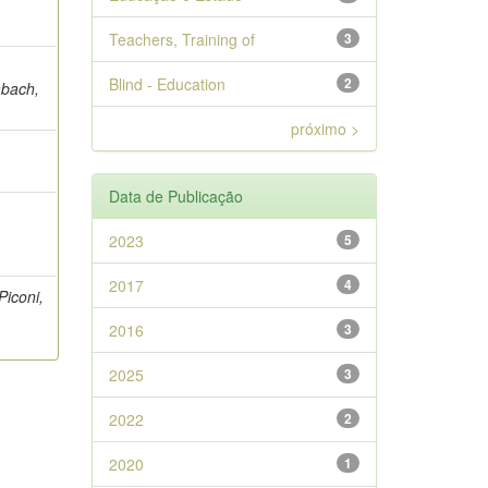
Teachers, Training of
3
Blind - Education
2
abach,
próximo >
Data de Publicação
2023
5
2017
4
Piconi,
2016
3
2025
3
2022
2
2020
1