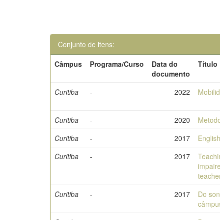
Conjunto de itens:
Câmpus
Programa/Curso
Data do
Título
documento
Curitiba
-
2022
Mobilid
Curitiba
-
2020
Metodo
Curitiba
-
2017
English
Curitiba
-
2017
Teachin
impaire
teache
Curitiba
-
2017
Do son
câmpu