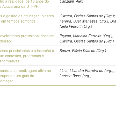
ho à realidade: os 10 anos do
Canziani, Alex
s Apucarana da UTFPR
cas e gestão da educação: olhares
Oliveira, Oséias Santos de (Org.);
os em tempos sombrios
Pereira, Sueli Menezes (Org.); Dr
Neila Pedrotti (Org.)
nvolvimento profissional docente
Pryjma, Marielda Ferreira (Org.);
cussão
Oliveira, Oséias Santos de (Org.)
ores principiantes e a inserção à
Souza, Flávia Dias de (Org.)
ia: contextos, programas e
s formativas
endo a aprendizagem ativa no
Lima, Lisandra Ferreira de (org.); 
 superior: um guia de
Larissa Bassi (org.)
mentação