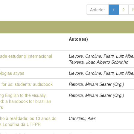
Anterior
1
2
Autor(es)
ade estudantil internacional
Lievore, Caroline; Pilatti, Luiz Albe
Teixeira, João Alberto Sobrinho
logias ativas
Lievore, Caroline; Pilatti, Luiz Albe
 for us: students' audiobook
Retorta, Miriam Sester (Org.)
g English to the visually-
Retorta, Miriam Sester (Org.)
d: a handbook for brazilian
rs
ho à realidade: os 10 anos do
Canziani, Alex
s Londrina da UTFPR