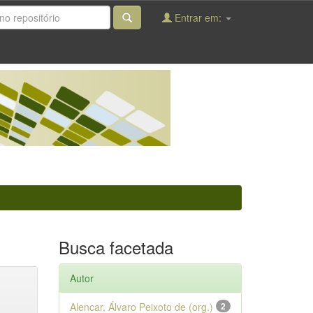
Entrar em:
Busca facetada
Autor
Alencar, Álvaro Peixoto de (org.)
2