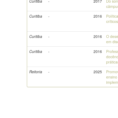
Curitiba
-
2017
Do son
câmpu
Curitiba
-
2016
Políti
crític
Curitiba
-
2016
O dese
em dis
Curitiba
-
2016
Profess
docênc
prática
Reitoria
-
2025
Promov
ensino
imple