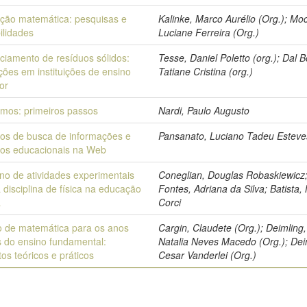
ção matemática: pesquisas e
Kalinke, Marco Aurélio (Org.); Mo
ilidades
Luciane Ferreira (Org.)
ciamento de resíduos sólidos:
Tesse, Daniel Poletto (org.); Dal 
ções em instituições de ensino
Tatiane Cristina (org.)
or
tmos: primeiros passos
Nardi, Paulo Augusto
os de busca de informações e
Pansanato, Luciano Tadeu Esteve
sos educacionais na Web
no de atividades experimentais
Coneglian, Douglas Robaskiewicz
 disciplina de física na educação
Fontes, Adriana da Silva; Batista,
a
Corci
o de matemática para os anos
Cargin, Claudete (Org.); Deimling,
is do ensino fundamental:
Natalia Neves Macedo (Org.); Dei
os teóricos e práticos
Cesar Vanderlei (Org.)