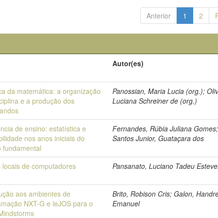
Anterior
1
2
o
Autor(es)
ica da matemática: a organização
Panossian, Maria Lucia (org.); Oliv
ciplina e a produção dos
Luciana Schreiner de (org.)
iandos
cia de ensino: estatística e
Fernandes, Rúbia Juliana Gomes
ilidade nos anos iniciais do
Santos Junior, Guataçara dos
o fundamental
 locais de computadores
Pansanato, Luciano Tadeu Esteve
dução aos ambientes de
Brito, Robison Cris; Galon, Handr
amação NXT-G e leJOS para o
Emanuel
Mindstorms