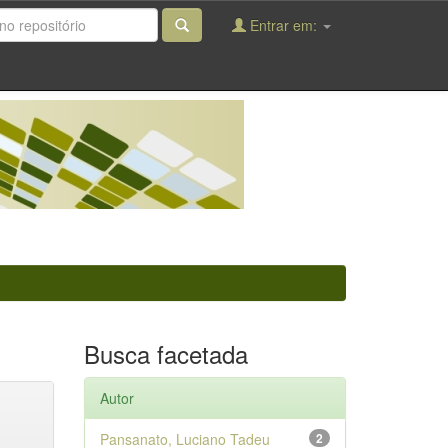
Entrar em:
Busca facetada
Autor
Pansanato, Luciano Tadeu
2