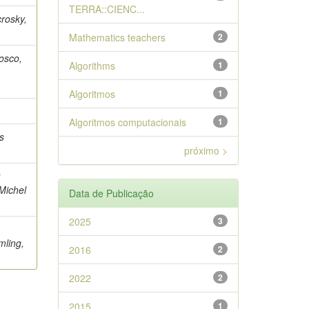
TERRA::CIENC...
crosky,
Mathematics teachers
2
Bosco,
Algorithms
1
Algoritmos
1
Algoritmos computacionais
1
s
próximo >
;
 Michel
Data de Publicação
2025
3
mling,
2016
2
2022
2
2015
1