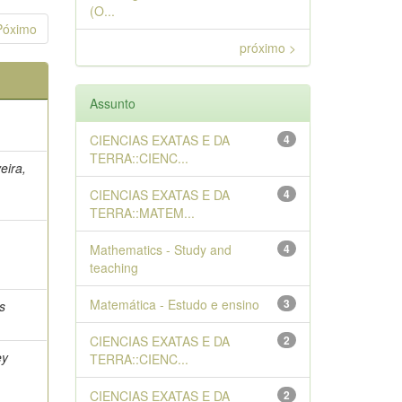
(O...
Póximo
próximo >
Assunto
CIENCIAS EXATAS E DA
4
TERRA::CIENC...
eira,
CIENCIAS EXATAS E DA
4
TERRA::MATEM...
;
Mathematics - Study and
4
teaching
Matemática - Estudo e ensino
3
s
CIENCIAS EXATAS E DA
2
ey
TERRA::CIENC...
CIENCIAS EXATAS E DA
2