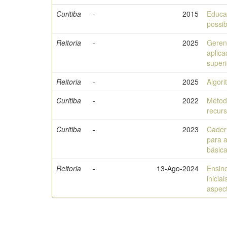
Curitiba
-
2015
Educa
possib
Reitoria
-
2025
Geren
aplica
superi
Reitoria
-
2025
Algori
Curitiba
-
2022
Métod
recur
Curitiba
-
2023
Cader
para a
básic
Reitoria
-
13-Ago-2024
Ensin
inicia
aspect