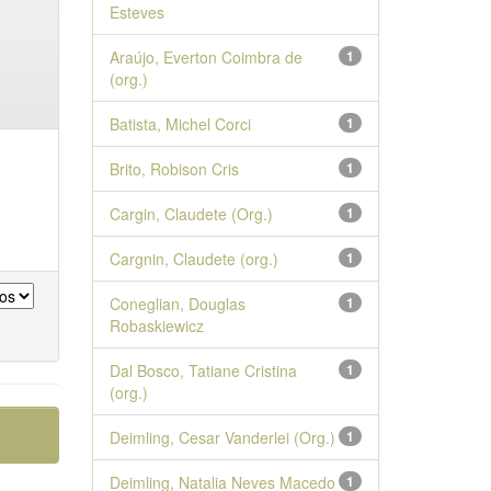
Esteves
Araújo, Everton Coimbra de
1
(org.)
Batista, Michel Corci
1
Brito, Robison Cris
1
Cargin, Claudete (Org.)
1
Cargnin, Claudete (org.)
1
Coneglian, Douglas
1
Robaskiewicz
Dal Bosco, Tatiane Cristina
1
(org.)
Deimling, Cesar Vanderlei (Org.)
1
Deimling, Natalia Neves Macedo
1