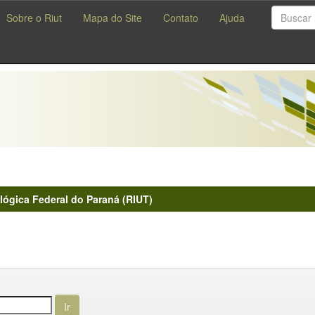
Sobre o Riut
Mapa do Site
Contato
Ajuda
lógica Federal do Paraná (RIUT)