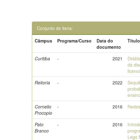
Conjunto de itens:
Câmpus
Programa/Curso
Data do
Títul
documento
Curitiba
-
2021
Didát
da dis
licenc
Reitoria
-
2022
Sequên
probab
ensin
Cornelio
-
2016
Redes
Procopio
Pato
-
2016
Intro
Branco
progr
Lego 