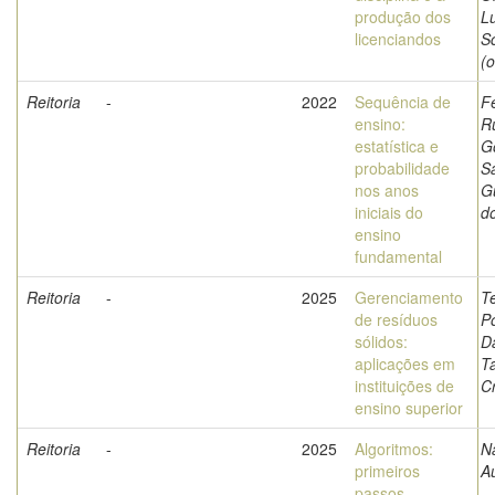
produção dos
L
licenciandos
S
(o
Reitoria
-
2022
Sequência de
F
ensino:
R
estatística e
G
probabilidade
Sa
nos anos
G
iniciais do
d
ensino
fundamental
Reitoria
-
2025
Gerenciamento
T
de resíduos
Po
sólidos:
D
aplicações em
T
instituições de
Cr
ensino superior
Reitoria
-
2025
Algoritmos:
Na
primeiros
A
passos