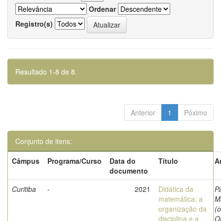
Ordenar
Registro(s)
Resultado 1-8 de 8.
Anterior
1
Póximo
Conjunto de itens:
Câmpus
Programa/Curso
Data do
Título
A
documento
Curitiba
-
2021
Didática da
P
matemática: a
M
organização da
(o
disciplina e a
Ol