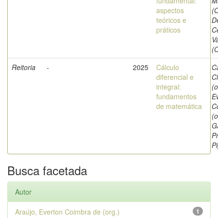
fundamental:
M
aspectos
(O
teóricos e
D
práticos
C
V
(O
Reitoria
-
2025
Cálculo
C
diferencial e
C
integral:
(o
fundamentos
E
de matemática
C
(o
G
Pr
Pi
Busca facetada
Autor
Araújo, Everton Coimbra de (org.)
1