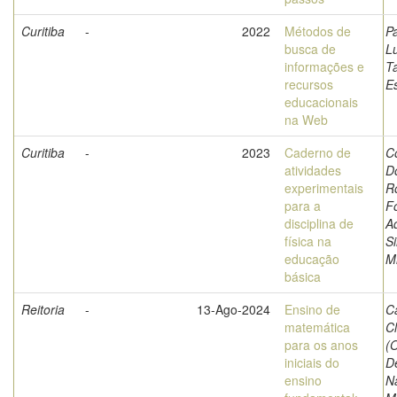
Curitiba
-
2022
Métodos de
P
busca de
L
informações e
T
recursos
E
educacionais
na Web
Curitiba
-
2023
Caderno de
C
atividades
D
experimentais
R
para a
F
disciplina de
A
física na
Si
educação
Mi
básica
Reitoria
-
13-Ago-2024
Ensino de
C
matemática
C
para os anos
(O
iniciais do
D
ensino
N