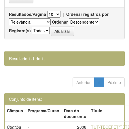
Resultados/Página
|
Ordenar registros por
Ordenar
Registro(s)
Resultado 1-1 de 1.
Anterior
1
Póximo
Conjunto de itens:
Câmpus
Programa/Curso
Data do
Título
documento
Curitiba
-
2008
TUT/TECEFET/TET